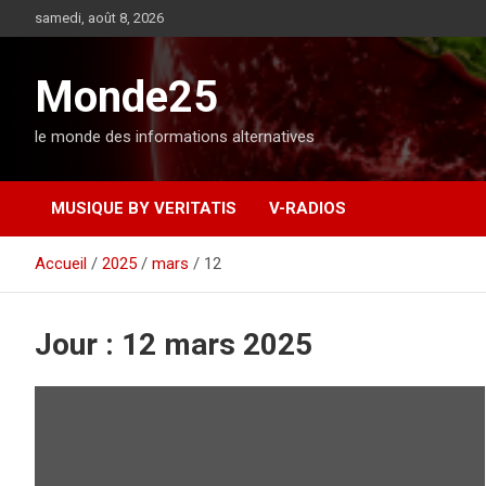
A
samedi, août 8, 2026
l
l
e
Monde25
r
a
le monde des informations alternatives
u
c
o
MUSIQUE BY VERITATIS
V-RADIOS
n
t
e
Accueil
2025
mars
12
n
u
Jour :
12 mars 2025