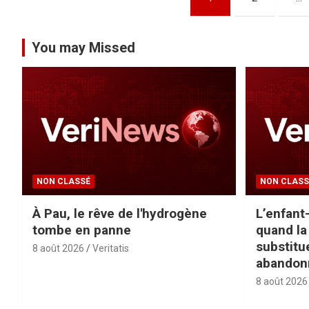
a
g
You may Missed
i
n
a
t
NON CLASSÉ
NON CLASS
i
À Pau, le rêve de l'hydrogène
L’enfant-
o
tombe en panne
quand la
n
substitu
8 août 2026
Veritatis
abandonn
d
8 août 2026
e