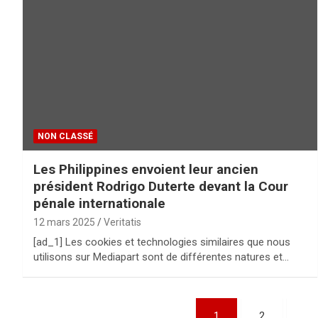
NON CLASSÉ
Les Philippines envoient leur ancien
président Rodrigo Duterte devant la Cour
pénale internationale
12 mars 2025
Veritatis
[ad_1] Les cookies et technologies similaires que nous
utilisons sur Mediapart sont de différentes natures et…
P
1
2
…