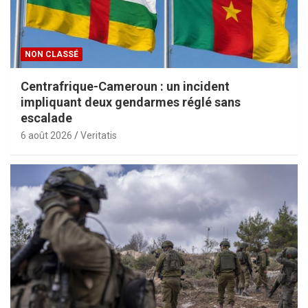
t
i
o
NON CLASSÉ
n
Centrafrique-Cameroun : un incident
s
impliquant deux gendarmes réglé sans
escalade
6 août 2026
Veritatis