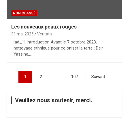
NON CLASSÉ
Les nouveaux peaux rouges
31 mai 2025
Veritatis
[ad_1] Introduction Avant le 7 octobre 2023,
nettoyage ethnique pour coloniser la terre : Deir
Yassine,…
P
1
2
…
107
Suivant
a
g
Veuillez nous soutenir, merci.
i
n
a