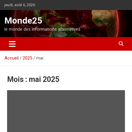
A
jeudi, août 6, 2026
l
l
Monde25
e
r
le monde des informations alternatives
a
u
c
o
Accueil
2025
mai
n
t
e
n
Mois :
mai 2025
u