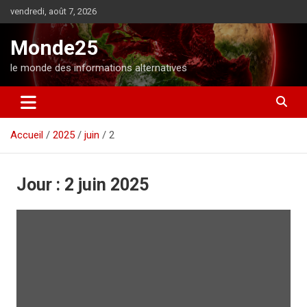
A
vendredi, août 7, 2026
l
l
Monde25
e
r
le monde des informations alternatives
a
u
c
o
Accueil
2025
juin
2
n
t
e
n
Jour :
2 juin 2025
u