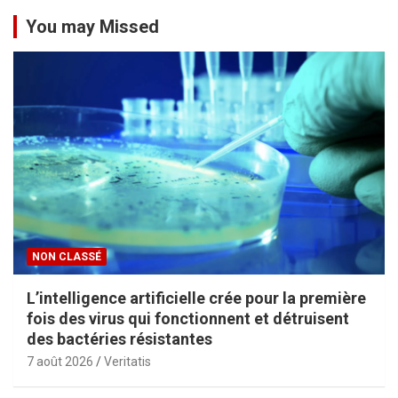
u
You may Missed
b
l
i
c
a
t
i
o
NON CLASSÉ
n
L’intelligence artificielle crée pour la première
s
fois des virus qui fonctionnent et détruisent
des bactéries résistantes
7 août 2026
Veritatis