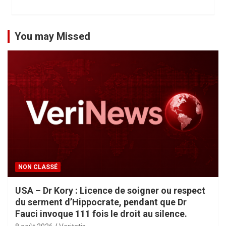
u
b
You may Missed
l
i
c
a
t
i
o
n
NON CLASSÉ
s
USA – Dr Kory : Licence de soigner ou respect
du serment d’Hippocrate, pendant que Dr
Fauci invoque 111 fois le droit au silence.