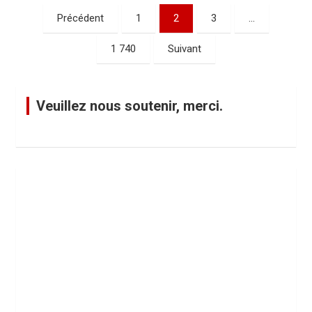
P
Précédent
1
2
3
…
a
1 740
Suivant
g
i
n
Veuillez nous soutenir, merci.
a
t
i
o
n
d
e
s
p