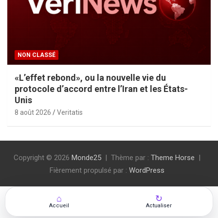
NON CLASSÉ
«L’effet rebond», ou la nouvelle vie du
protocole d’accord entre l’Iran et les États-
Unis
8 août 2026
Veritatis
Copyright © 2026
Monde25
Thème par :
Theme Horse
Fièrement propulsé par :
WordPress
⌂
↻
Accueil
Actualiser