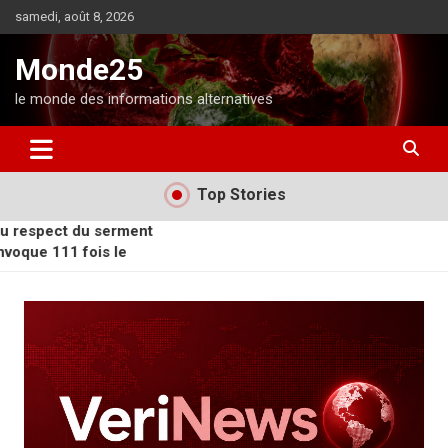
A
samedi, août 8, 2026
l
l
Monde25
e
r
le monde des informations alternatives
a
u
c
o
Top Stories
n
t
ct du serment
e
11 fois le
n
ct du serment
u
oudite, le
11 fois le
nistes pour
oudite, le
cole d’accord
nistes pour
s de la
cole d’accord