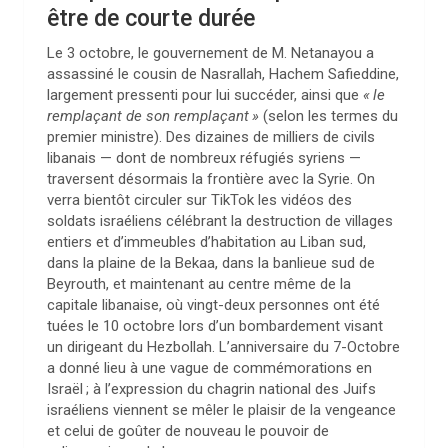
être de courte durée
Le 3 octobre, le gouvernement de M. Netanayou a
assassiné le cousin de Nasrallah, Hachem Safieddine,
largement pressenti pour lui succéder, ainsi que
«
le
remplaçant de son remplaçant
»
(selon les termes du
premier ministre). Des dizaines de milliers de civils
libanais — dont de nombreux réfugiés syriens —
traversent désormais la frontière avec la Syrie. On
verra bientôt circuler sur TikTok les vidéos des
soldats israéliens célébrant la destruction de villages
entiers et d’immeubles d’habitation au Liban sud,
dans la plaine de la Bekaa, dans la banlieue sud de
Beyrouth, et maintenant au centre même de la
capitale libanaise, où vingt-deux personnes ont été
tuées le 10 octobre lors d’un bombardement visant
un dirigeant du Hezbollah. L’anniversaire du 7-Octobre
a donné lieu à une vague de commémorations en
Israël
; à l’expression du chagrin national des Juifs
israéliens viennent se mêler le plaisir de la vengeance
et celui de goûter de nouveau le pouvoir de