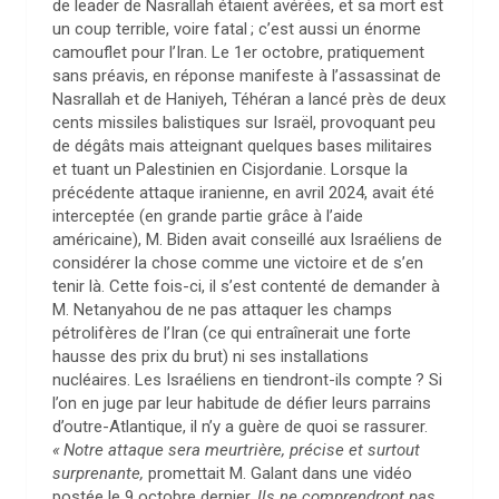
de leader de Nasrallah étaient avérées, et sa mort est
un coup terrible, voire fatal
; c’est aussi un énorme
camouflet pour l’Iran. Le 1er octobre, pratiquement
sans préavis, en réponse manifeste à l’assassinat de
Nasrallah et de Haniyeh, Téhéran a lancé près de deux
cents missiles balistiques sur Israël, provoquant peu
de dégâts mais atteignant quelques bases militaires
et tuant un Palestinien en Cisjordanie. Lorsque la
précédente attaque iranienne, en avril 2024, avait été
interceptée (en grande partie grâce à l’aide
américaine), M. Biden avait conseillé aux Israéliens de
considérer la chose comme une victoire et de s’en
tenir là. Cette fois-ci, il s’est contenté de demander à
M. Netanyahou de ne pas attaquer les champs
pétrolifères de l’Iran (ce qui entraînerait une forte
hausse des prix du brut) ni ses installations
nucléaires. Les Israéliens en tiendront-ils compte
? Si
l’on en juge par leur habitude de défier leurs parrains
d’outre-Atlantique, il n’y a guère de quoi se rassurer.
«
Notre attaque sera meurtrière, précise et surtout
surprenante,
promettait M. Galant dans une vidéo
postée le 9 octobre dernier.
Ils ne comprendront pas