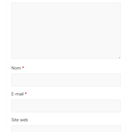
n
d
e
l
’
a
r
Nom
*
t
i
c
E-mail
*
l
e
Site web