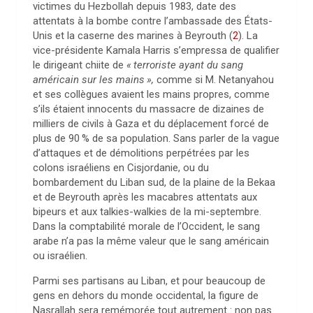
victimes du Hezbollah depuis 1983, date des
attentats à la bombe contre l’ambassade des États-
Unis et la caserne des marines à Beyrouth
(
2
)
. La
vice-présidente Kamala Harris s’empressa de qualifier
le dirigeant chiite de
«
terroriste ayant du sang
américain sur les mains
»,
comme si M. Netanyahou
et ses collègues avaient les mains propres, comme
s’ils étaient innocents du massacre de dizaines de
milliers de civils à Gaza et du déplacement forcé de
plus de 90
% de sa population. Sans parler de la vague
d’attaques et de démolitions perpétrées par les
colons israéliens en Cisjordanie, ou du
bombardement du Liban sud, de la plaine de la Bekaa
et de Beyrouth après les macabres attentats aux
bipeurs et aux talkies-walkies de la mi-septembre.
Dans la comptabilité morale de l’Occident, le sang
arabe n’a pas la même valeur que le sang américain
ou israélien.
Parmi ses partisans au Liban, et pour beaucoup de
gens en dehors du monde occidental, la figure de
Nasrallah sera remémorée tout autrement : non pas