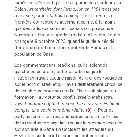
Israéliens affirment qu’elle fait partie des hauteurs du
Golan
[un territoire dont l’annexion en 1981 n’est pas
reconnue par les Nations unies].
Pour le reste, la
frontière est restée relativement calme, à tel point
que des radicaux sunnites libanais ont pu accuser
Nasrallah d’être «
un garde-frontière d’Israël
». Tout a
changé le 8 octobre 2023, quand le guide a décidé
d’ouvrir un front nord pour soutenir le Hamas et la
population de Gaza.
Les commentateurs israéliens, qu’ils soient de
gauche ou de droite, ont tous affirmé que le
Hezbollah n’avait aucune raison de tirer des roquettes
sur le nord d’Israël et qu’il avait délibérément choisi de
déclencher ce nouveau conflit. Nasrallah plaçait sa
formation
«
au cœur du conflit israélo-arabe [qu’il
voyait comme un] tout impossible à diviser. En fin de
compte, une seule et même réalité
(
8
)
».
Pour ce
parti, assumer ses responsabilités au sein de l’«
axe
de la résistance
» signifiait réduire la pression exercée
sur son allié à Gaza. En Occident, les attaques du
Hezbollah sur le nord d’Israël, qui ont conduit à