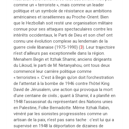
comme un «
terroriste
», mais comme un leader
politique et un symbole de résistance aux ambitions
américaines et israéliennes au Proche-Orient. Bien
que le Hezbollah soit resté une organisation militaire
connue pour ses attaques spectaculaires contre les
intérêts occidentaux, le Parti de Dieu et son chef ont
connu une évolution complexe au lendemain de la
guerre civile libanaise (1975-1990)
(
3
)
. Leur trajectoire
n’est d’ailleurs pas exceptionnelle dans la région.
Menahem Begin et Itzhak Shamir, anciens dirigeants
du Likoud, le parti de M. Netanyahou, ont tous deux
commencé leur carrière politique comme
«
terroristes
». C’est à Begin qu’on doit l’orchestration
de l’attentat à la bombe de 1946 contre l’hôtel King
David de Jérusalem, une action qui provoqua la mort
d’une centaine de civils
; quant à Shamir, il a planifié en
1948 l’assassinat du représentant des Nations unies
en Palestine, Folke Bernadotte. Même Itzhak Rabin,
vénéré par les sionistes progressistes comme un
artisan de la paix, n’est pas sans tache : c’est lui qui a
supervisé en 1948 la déportation de dizaines de