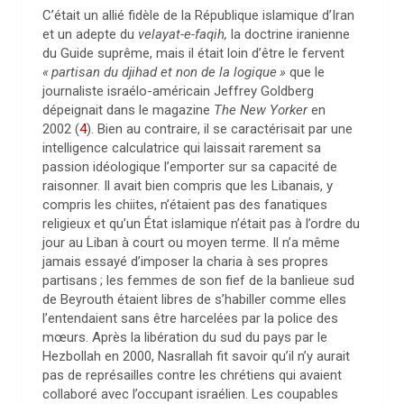
C’était un allié fidèle de la République islamique d’Iran
et un adepte du
velayat-e-faqih,
la doctrine iranienne
du Guide suprême, mais il était loin d’être le fervent
«
partisan du djihad et non de la logique
»
que le
journaliste israélo-américain Jeffrey Goldberg
dépeignait dans le magazine
The New Yorker
en
2002
(
4
)
. Bien au contraire, il se caractérisait par une
intelligence calculatrice qui laissait rarement sa
passion idéologique l’emporter sur sa capacité de
raisonner. Il avait bien compris que les Libanais, y
compris les chiites, n’étaient pas des fanatiques
religieux et qu’un État islamique n’était pas à l’ordre du
jour au Liban à court ou moyen terme. Il n’a même
jamais essayé d’imposer la charia à ses propres
partisans
; les femmes de son fief de la banlieue sud
de Beyrouth étaient libres de s’habiller comme elles
l’entendaient sans être harcelées par la police des
mœurs. Après la libération du sud du pays par le
Hezbollah en 2000, Nasrallah fit savoir qu’il n’y aurait
pas de représailles contre les chrétiens qui avaient
collaboré avec l’occupant israélien. Les coupables