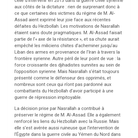
celle d’intervenir en 2013 dans la guerre civile syrienne
aux côtés de la dictature : rien de surprenant donc à
ce que certaines des victimes du régime de M. Al-
Assad aient exprimé leur joie face aux récentes
défaites du Hezbollah. Les motivations de Nasrallah
étaient sans doute pragmatiques. M. Al-Assad faisait
partie de l’«
axe de la résistance
», et sa chute aurait
empêché les miliciens chiites d’acheminer jusqu’au
Liban des armes en provenance de l’Iran à travers la
frontière syrienne. Autre péril de leur point de vue : la
force croissante des djihadistes sunnites au sein de
l’opposition syrienne. Mais Nasrallah s’était toujours
présenté comme le défenseur des opprimés, et
nombreux sont ceux qui n’ont pas pardonné aux
combattants du Hezbollah d’avoir participé à une
guerre de répression impitoyable.
La décision prise par Nasrallah a contribué à
préserver le régime de M. Al-Assad. Elle a également
renforcé les liens du Hezbollah avec la Russie. Mais
elle s’est avérée aussi ruineuse que l’intervention de
l’Égypte dans la guerre civile au Yémen du Nord dans