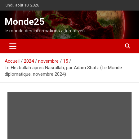
A
lundi, août 10, 2026
l
l
Monde25
e
r
le monde des informations alternatives
a
u
c
o
Accueil
2024
novembre
15
n
Le Hezbollah après Nasrallah, par Adam Shatz (Le Monde
t
diplomatique, novembre 2024)
e
n
u