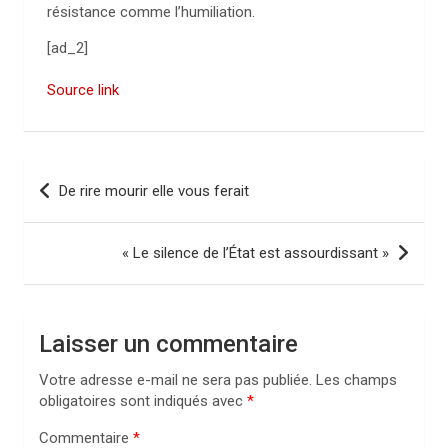
résistance comme l’humiliation.
[ad_2]
Source link
N
De rire mourir elle vous ferait
a
v
« Le silence de l’État est assourdissant »
i
g
a
Laisser un commentaire
t
Votre adresse e-mail ne sera pas publiée.
Les champs
i
obligatoires sont indiqués avec
*
o
Commentaire
*