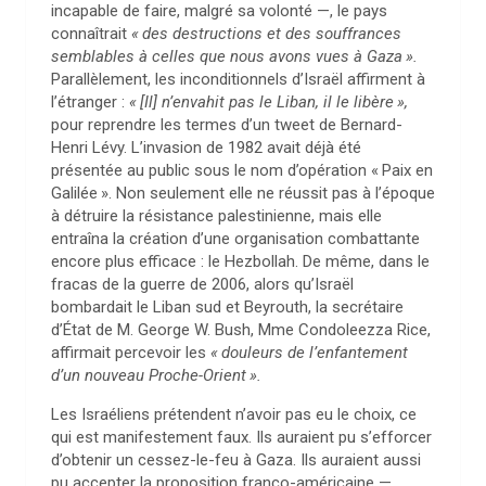
incapable de faire, malgré sa volonté —, le pays
connaîtrait
«
des destructions et des souffrances
semblables à celles que nous avons vues à Gaza
».
Parallèlement, les inconditionnels d’Israël affirment à
l’étranger :
«
[Il] n’envahit pas le Liban, il le libère
»,
pour reprendre les termes d’un tweet de Bernard-
Henri Lévy. L’invasion de 1982 avait déjà été
présentée au public sous le nom d’opération «
Paix en
Galilée
». Non seulement elle ne réussit pas à l’époque
à détruire la résistance palestinienne, mais elle
entraîna la création d’une organisation combattante
encore plus efficace : le Hezbollah. De même, dans le
fracas de la guerre de 2006, alors qu’Israël
bombardait le Liban sud et Beyrouth, la secrétaire
d’État de M. George W. Bush, Mme Condoleezza Rice,
affirmait percevoir les
«
douleurs de l’enfantement
d’un nouveau Proche-Orient
».
Les Israéliens prétendent n’avoir pas eu le choix, ce
qui est manifestement faux. Ils auraient pu s’efforcer
d’obtenir un cessez-le-feu à Gaza. Ils auraient aussi
pu accepter la proposition franco-américaine —