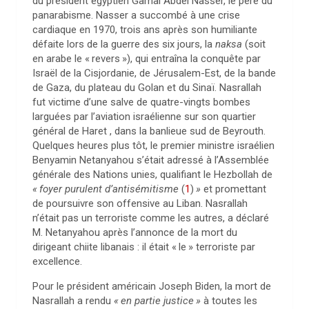
du président égyptien Gamal Abdel Nasser, le père du
panarabisme. Nasser a succombé à une crise
cardiaque en 1970, trois ans après son humiliante
défaite lors de la guerre des six jours, la
naksa
(soit
en arabe le «
revers
»), qui entraîna la conquête par
Israël de la Cisjordanie, de Jérusalem-Est, de la bande
de Gaza, du plateau du Golan et du Sinaï. Nasrallah
fut victime d’une salve de quatre-vingts bombes
larguées par l’aviation israélienne sur son quartier
général de Haret , dans la banlieue sud de Beyrouth.
Quelques heures plus tôt, le premier ministre israélien
Benyamin Netanyahou s’était adressé à l’Assemblée
générale des Nations unies, qualifiant le Hezbollah de
«
foyer purulent d’antisémitisme
(
1
)
»
et promettant
de poursuivre son offensive au Liban. Nasrallah
n’était pas un terroriste comme les autres, a déclaré
M. Netanyahou après l’annonce de la mort du
dirigeant chiite libanais : il était «
le
» terroriste par
excellence.
Pour le président américain Joseph Biden, la mort de
Nasrallah a rendu
«
en partie justice
»
à toutes les