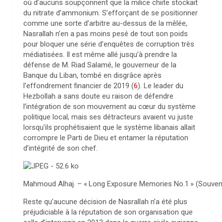
où d’aucuns soupçonnent que la milice chiite stockait
du nitrate d’ammonium. S’efforçant de se positionner
comme une sorte d’arbitre au-dessus de la mêlée,
Nasrallah n’en a pas moins pesé de tout son poids
pour bloquer une série d’enquêtes de corruption très
médiatisées. Il est même allé jusqu’à prendre la
défense de M. Riad Salamé, le gouverneur de la
Banque du Liban, tombé en disgrâce après
l’effondrement financier de 2019
(
6
)
. Le leader du
Hezbollah a sans doute eu raison de défendre
l’intégration de son mouvement au cœur du système
politique local, mais ses détracteurs avaient vu juste
lorsqu’ils prophétisaient que le système libanais allait
corrompre le Parti de Dieu et entamer la réputation
d’intégrité de son chef.
Mahmoud Alhaj. – «
Long Exposure Memories No.1
» (Souven
Reste qu’aucune décision de Nasrallah n’a été plus
préjudiciable à la réputation de son organisation que