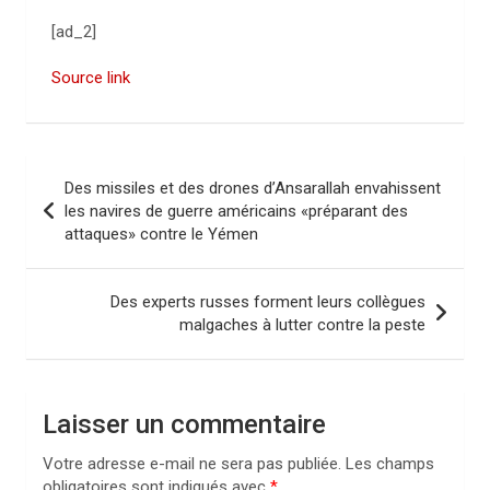
[ad_2]
Source link
N
Des missiles et des drones d’Ansarallah envahissent
a
les navires de guerre américains «préparant des
attaques» contre le Yémen
v
i
Des experts russes forment leurs collègues
g
malgaches à lutter contre la peste
a
t
i
Laisser un commentaire
o
Votre adresse e-mail ne sera pas publiée.
Les champs
n
obligatoires sont indiqués avec
*