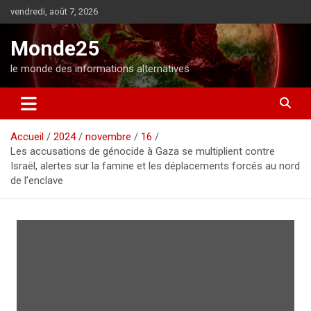
A
vendredi, août 7, 2026
l
l
Monde25
e
r
le monde des informations alternatives
a
u
c
o
Accueil
2024
novembre
16
n
Les accusations de génocide à Gaza se multiplient contre
t
Israël, alertes sur la famine et les déplacements forcés au nord
e
de l’enclave
n
u