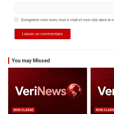
i
c
Enregistrer mon nom, mon e-mail et mon site dans le 
l
e
You may Missed
NON CLASSÉ
NON CLASS