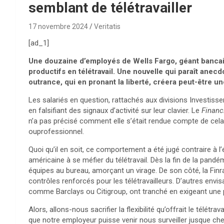
semblant de télétravailler
17 novembre 2024
Veritatis
[ad_1]
Une douzaine d’employés de Wells Fargo, géant bancair
productifs en télétravail. Une nouvelle qui paraît anecdo
outrance, qui en pronant la liberté, créera peut-être u
Les salariés en question, rattachés aux divisions Investisse
en falsifiant des signaux d’activité sur leur clavier. Le
Financ
n’a pas précisé comment elle s’était rendue compte de cela,
ouprofessionnel.
Quoi qu’il en soit, ce comportement a été jugé contraire à l’é
américaine à se méfier du télétravail. Dès la fin de la pand
équipes au bureau, amorçant un virage. De son côté, la Fin
contrôles renforcés pour les télétravailleurs. D’autres envis
comme Barclays ou Citigroup, ont tranché en exigeant une
Alors, allons-nous sacrifier la flexibilité qu’offrait le télétr
que notre employeur puisse venir nous surveiller jusque chez