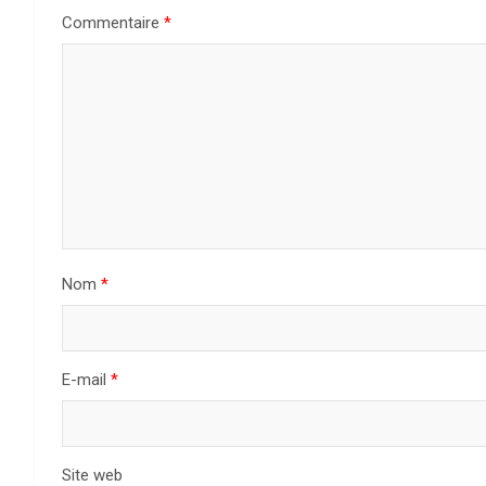
Commentaire
*
t
i
o
n
d
e
Nom
*
l
’
a
E-mail
*
r
t
Site web