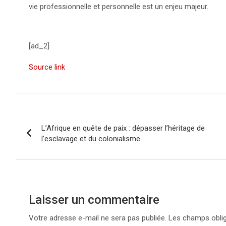
vie professionnelle et personnelle est un enjeu majeur.
[ad_2]
Source link
N
L’Afrique en quête de paix : dépasser l’héritage de
a
l’esclavage et du colonialisme
v
i
g
Laisser un commentaire
a
Votre adresse e-mail ne sera pas publiée.
Les champs oblig