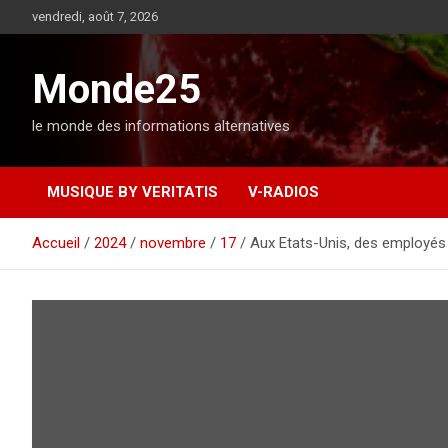
A
vendredi, août 7, 2026
l
l
e
Monde25
r
a
le monde des informations alternatives
u
c
o
MUSIQUE BY VERITATIS
V-RADIOS
n
t
e
Accueil
2024
novembre
17
Aux Etats-Unis, des employés l
n
u