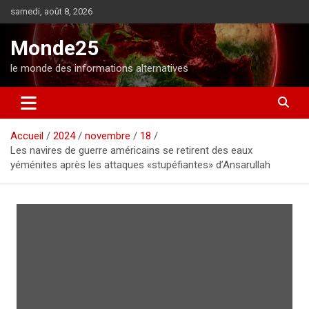
A
samedi, août 8, 2026
l
l
Monde25
e
r
le monde des informations alternatives
a
u
c
o
Accueil
2024
novembre
18
n
Les navires de guerre américains se retirent des eaux
t
yéménites après les attaques «stupéfiantes» d’Ansarullah
e
n
u