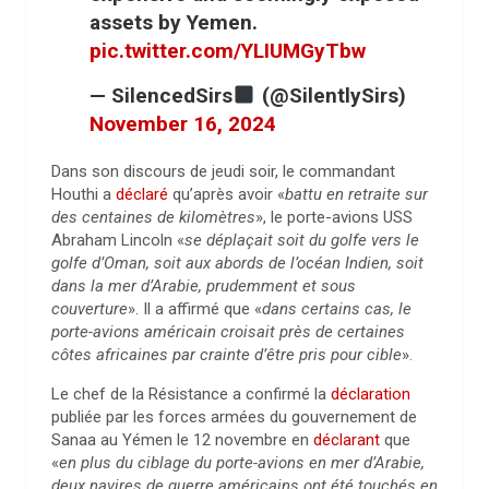
assets by Yemen.
pic.twitter.com/YLIUMGyTbw
— SilencedSirs
(@SilentlySirs)
November 16, 2024
Dans son discours de jeudi soir, le commandant
Houthi a
déclaré
qu’après avoir «
battu en retraite sur
des centaines de kilomètres
», le porte-avions USS
Abraham Lincoln «
se déplaçait soit du golfe vers le
golfe d’Oman, soit aux abords de l’océan Indien, soit
dans la mer d’Arabie, prudemment et sous
couverture
». Il a affirmé que «
dans certains cas, le
porte-avions américain croisait près de certaines
côtes africaines par crainte d’être pris pour cible
».
Le chef de la Résistance a confirmé la
déclaration
publiée par les forces armées du gouvernement de
Sanaa au Yémen le 12 novembre en
déclarant
que
«
en plus du ciblage du porte-avions en mer d’Arabie,
deux navires de guerre américains ont été touchés en