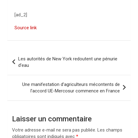
[ad_2]
Source link
N
Les autorités de New York redoutent une pénurie
a
d’eau
v
i
Une manifestation d’agriculteurs mécontents de
l’accord UE-Mercosur commence en France
g
a
t
Laisser un commentaire
i
Votre adresse e-mail ne sera pas publiée.
Les champs
o
obligatoires sont indiqués avec
*