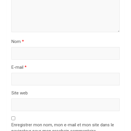
’
a
r
t
i
Nom
*
c
l
E-mail
*
e
Site web
Enregistrer mon nom, mon e-mail et mon site dans le