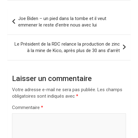
N
Joe Biden – un pied dans la tombe et il veut
a
emmener le reste d’entre nous avec lui
v
i
Le Président de la RDC relance la production de zinc
à la mine de Kico, après plus de 30 ans d’arrêt
g
a
t
Laisser un commentaire
i
Votre adresse e-mail ne sera pas publiée.
Les champs
o
obligatoires sont indiqués avec
*
n
Commentaire
*
d
e
l