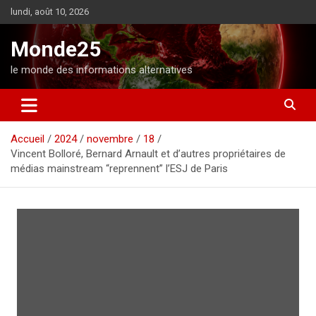
A
lundi, août 10, 2026
l
l
Monde25
e
r
le monde des informations alternatives
a
u
c
o
Accueil
2024
novembre
18
n
Vincent Bolloré, Bernard Arnault et d’autres propriétaires de
t
médias mainstream “reprennent” l’ESJ de Paris
e
n
u