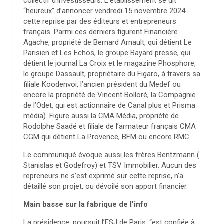
collectif d’investisseurs. L’établissement se dit
“heureux” d’annoncer vendredi 15 novembre 2024
cette reprise par des éditeurs et entrepreneurs
français. Parmi ces derniers figurent Financière
Agache, propriété de Bernard Arnault, qui détient Le
Parisien et Les Echos, le groupe Bayard presse, qui
détient le journal La Croix et le magazine Phosphore,
le groupe Dassault, propriétaire du Figaro, à travers sa
filiale Koodenvoi, l’ancien président du Medef ou
encore la propriété de Vincent Bolloré, la Compagnie
de l’Odet, qui est actionnaire de Canal plus et Prisma
média). Figure aussi la CMA Média, propriété de
Rodolphe Saadé et filiale de l’armateur français CMA
CGM qui détient La Provence, BFM ou encore RMC.
Le communiqué évoque aussi les frères Bentzmann (
Stanislas et Godefroy) et TSV Immobilier. Aucun des
repreneurs ne s’est exprimé sur cette reprise, n’a
détaillé son projet, ou dévoilé son apport financier.
Main basse sur la fabrique de l’info
La présidence, poursuit l’ESJ de Paris, “est confiée à