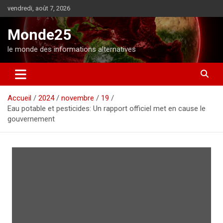
A
vendredi, août 7, 2026
l
l
Monde25
e
r
le monde des informations alternatives
a
u
c
o
Accueil
2024
novembre
19
n
Eau potable et pesticides: Un rapport officiel met en cause le
t
gouvernement
e
n
u