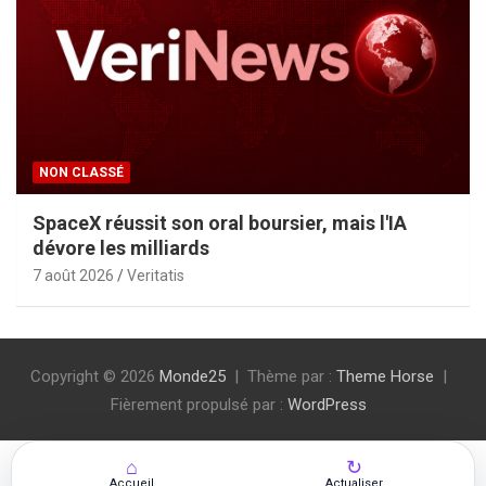
NON CLASSÉ
SpaceX réussit son oral boursier, mais l'IA
dévore les milliards
7 août 2026
Veritatis
Copyright © 2026
Monde25
Thème par :
Theme Horse
Fièrement propulsé par :
WordPress
⌂
↻
Accueil
Actualiser