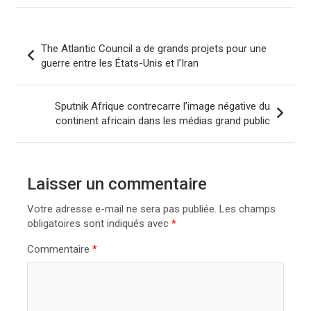
N
The Atlantic Council a de grands projets pour une
a
guerre entre les États-Unis et l’Iran
v
i
Sputnik Afrique contrecarre l’image négative du
continent africain dans les médias grand public
g
a
t
Laisser un commentaire
i
Votre adresse e-mail ne sera pas publiée.
Les champs
o
obligatoires sont indiqués avec
*
n
Commentaire
*
d
e
l