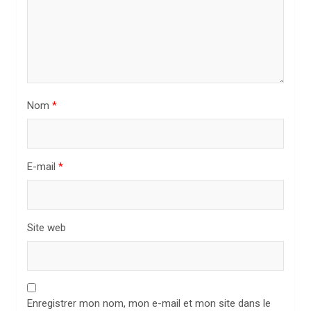
’
a
r
t
i
Nom
*
c
l
E-mail
*
e
Site web
Enregistrer mon nom, mon e-mail et mon site dans le