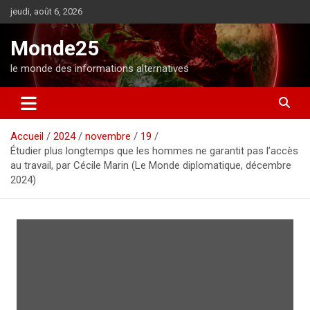
A
jeudi, août 6, 2026
l
l
Monde25
e
r
le monde des informations alternatives
a
u
c
o
Accueil
2024
novembre
19
n
Étudier plus longtemps que les hommes ne garantit pas l’accès
t
au travail, par Cécile Marin (Le Monde diplomatique, décembre
e
2024)
n
u