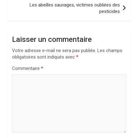
Les abeilles sauvages, victimes oubliées des
g
pesticides
a
t
i
Laisser un commentaire
o
Votre adresse e-mail ne sera pas publiée.
Les champs
n
obligatoires sont indiqués avec
*
d
Commentaire
*
e
l
’
a
r
t
i