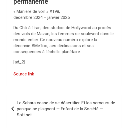
permanente
« Manière de voir » #198,
décembre 2024 – janvier 2025
Du Chili à l’Iran, des studios de Hollywood au procès
des viols de Mazan, les femmes se soulèvent dans le
monde entier. Ce nouveau numéro explore la
décennie #MeToo, ses déclinaisons et ses
conséquences à l’échelle planétaire.
[ad_2]
Source link
N
Le Sahara cesse de se désertifier. Et les semeurs de
a
panique se plaignent — Enfant de la Société —
Sott.net
v
i