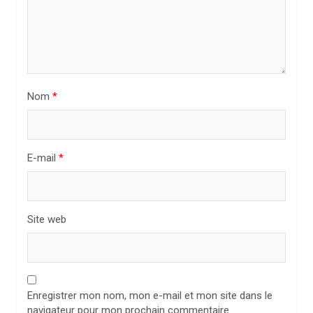
’
a
r
t
i
Nom
*
c
l
E-mail
*
e
Site web
Enregistrer mon nom, mon e-mail et mon site dans le
navigateur pour mon prochain commentaire.