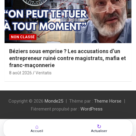
NON CLASSÉ
Béziers sous emprise ? Les accusations d’un
entrepreneur ruiné contre magistrats, mafia et
franc-maçonnerie
8 août 2026
Veritatis
Copyright © 2026
Monde25
Thème par :
Theme Horse
Fièrement propulsé par :
WordPress
⌂
↻
Accueil
Actualiser