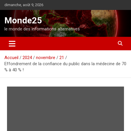
A
dimanche, août 9, 2026
l
l
Monde25
e
r
le monde des informations alternatives
a
u
c
o
Accueil
2024
novembre
21
n
Effondrement de la confiance du public dans la médecine de 70
t
% à 40 % !
e
n
u