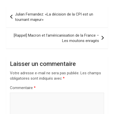
N
Julian Fernandez: «La décision de la CPI est un
a
tournant majeur»
v
i
[Rappel] Macron et l’américanisation de la France –
Les moutons enragés
g
a
t
Laisser un commentaire
i
Votre adresse e-mail ne sera pas publiée.
Les champs
o
obligatoires sont indiqués avec
*
n
Commentaire
*
d
e
l