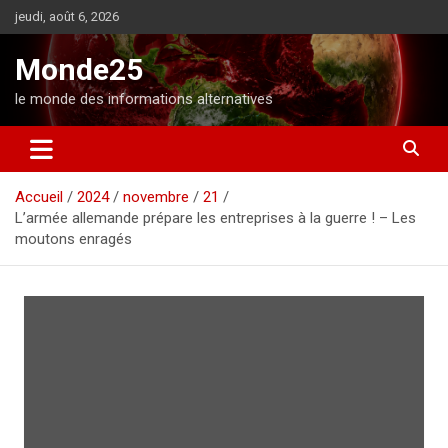
A
jeudi, août 6, 2026
l
l
Monde25
e
r
le monde des informations alternatives
a
u
c
o
Accueil
2024
novembre
21
n
L’armée allemande prépare les entreprises à la guerre ! – Les
t
moutons enragés
e
n
u