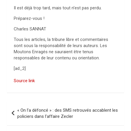
Il est déjà trop tard, mais tout n’est pas perdu.
Préparez-vous !
Charles SANNAT
Tous les articles, la tribune libre et commentaires
sont sous la responsabilité de leurs auteurs. Les
Moutons Enragés ne sauraient être tenus
responsables de leur contenu ou orientation.
[ad_2]
Source link
N
« On l’a défoncé » : des SMS retrouvés accablent les
a
policiers dans l’affaire Zecler
v