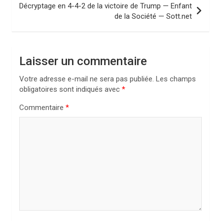
i
Décryptage en 4-4-2 de la victoire de Trump — Enfant
de la Société — Sott.net
g
a
t
Laisser un commentaire
i
Votre adresse e-mail ne sera pas publiée.
Les champs
o
obligatoires sont indiqués avec
*
n
Commentaire
*
d
e
l
’
a
r
t