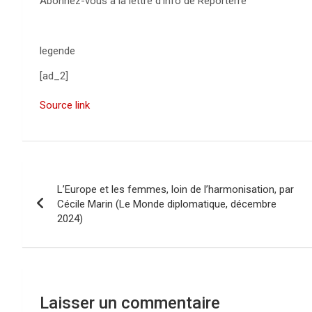
Abonnez-vous à la lettre d’info de Reporterre
legende
[ad_2]
Source link
N
L’Europe et les femmes, loin de l’harmonisation, par
a
Cécile Marin (Le Monde diplomatique, décembre
2024)
v
i
g
Laisser un commentaire