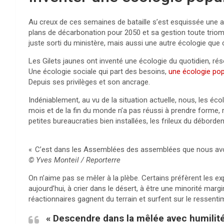
Au creux de ces semaines de bataille s’est esquissée une au
plans de décarbonation pour 2050 et sa gestion toute triom
juste sorti du ministère, mais aussi une autre écologie que 
Les Gilets jaunes ont inventé une écologie du quotidien, réso
Une écologie sociale qui part des besoins,
une écologie pop
Depuis ses privilèges et son ancrage.
Indéniablement, au vu de la situation actuelle, nous, les éco
mois et de la fin du monde n’a pas réussi à prendre forme, ré
petites bureaucraties bien installées, les frileux du débordeme
«
C’est dans les Assemblées des assemblées que nous avon
© Yves Monteil / Reporterre
On n’aime pas se mêler à la plèbe. Certains préfèrent les 
aujourd’hui, à crier dans le désert, à être une minorité mar
réactionnaires gagnent du terrain et surfent sur le ressenti
«
Descendre dans la mêlée avec humilit