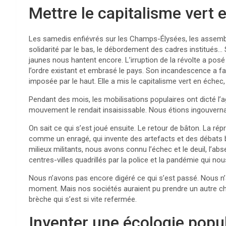
Mettre le capitalisme vert 
Les samedis enfiévrés sur les Champs-Élysées, les assemb
solidarité par le bas, le débordement des cadres institués… 
jaunes nous hantent encore. L’irruption de la révolte a posé
l’ordre existant et embrasé le pays. Son incandescence a fai
imposée par le haut. Elle a mis le capitalisme vert en échec
Pendant des mois, les mobilisations populaires ont dicté l’
mouvement le rendait insaisissable. Nous étions ingouverna
On sait ce qui s’est joué ensuite. Le retour de bâton. La rép
comme un enragé, qui invente des artefacts et des débats bi
milieux militants, nous avons connu l’échec et le deuil, l’abs
centres-villes quadrillés par la police et la pandémie qui nou
Nous n’avons pas encore digéré ce qui s’est passé. Nous n
moment. Mais nos sociétés auraient pu prendre un autre che
brèche qui s’est si vite refermée.
Inventer une écologie popu