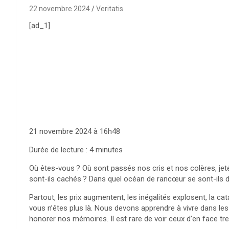
22 novembre 2024
Veritatis
[ad_1]
21 novembre 2024 à 16h48
Durée de lecture : 4 minutes
Où êtes-vous
? Où sont passés nos cris et nos colères, jet
sont-ils cachés
? Dans quel océan de rancœur se sont-ils d
Partout, les prix augmentent, les inégalités explosent, la ca
vous n’êtes plus là. Nous devons apprendre à vivre dans les r
honorer nos mémoires. Il est rare de voir ceux d’en face tre