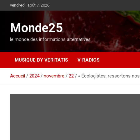
A
vendredi, août 7, 2026
l
l
e
Monde25
r
a
le monde des informations alternatives
u
c
o
MUSIQUE BY VERITATIS
V-RADIOS
n
t
e
Accueil
2024
novembre
22
« Écologistes, ressortons nos 
n
u