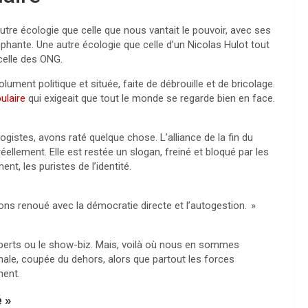
tre écologie que celle que nous vantait le pouvoir, avec ses
phante. Une autre écologie que celle d’un Nicolas Hulot tout
celle des
ONG
.
lument politique et située, faite de débrouille et de bricolage.
ulaire
qui exigeait que tout le monde se regarde bien en face.
logistes, avons raté quelque chose. L’alliance de la fin du
ellement. Elle est restée un slogan, freiné et bloqué par les
nt, les puristes de l’identité.
s renoué avec la démocratie directe et l’autogestion.
»
experts ou le show-biz. Mais, voilà où nous en sommes
ginale, coupée du dehors, alors que partout les forces
ment.
é
»