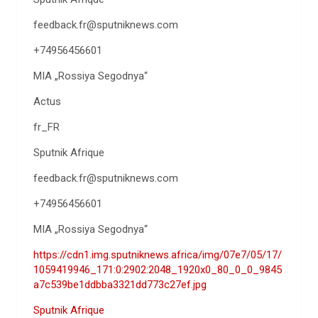
feedback.fr@sputniknews.com
+74956456601
MIA „Rossiya Segodnya“
Actus
fr_FR
Sputnik Afrique
feedback.fr@sputniknews.com
+74956456601
MIA „Rossiya Segodnya“
https://cdn1.img.sputniknews.africa/img/07e7/05/17/
1059419946_171:0:2902:2048_1920x0_80_0_0_9845
a7c539be1ddbba3321dd773c27ef.jpg
Sputnik Afrique