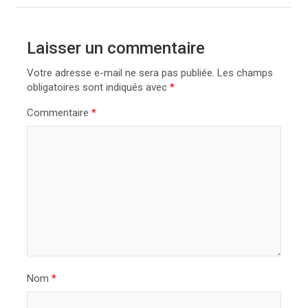
a
t
Laisser un commentaire
i
Votre adresse e-mail ne sera pas publiée.
Les champs
o
obligatoires sont indiqués avec
*
n
Commentaire
*
d
e
l
’
a
r
t
i
Nom
*
c