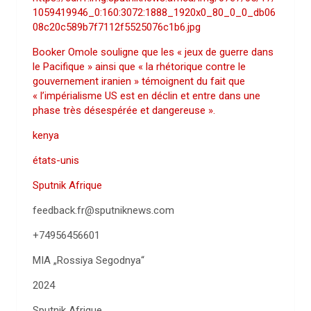
1059419946_0:160:3072:1888_1920x0_80_0_0_db06
08c20c589b7f7112f5525076c1b6.jpg
Booker Omole souligne que les « jeux de guerre dans
le Pacifique » ainsi que « la rhétorique contre le
gouvernement iranien » témoignent du fait que
« l’impérialisme US est en déclin et entre dans une
phase très désespérée et dangereuse ».
kenya
états-unis
Sputnik Afrique
feedback.fr@sputniknews.com
+74956456601
MIA „Rossiya Segodnya“
2024
Sputnik Afrique