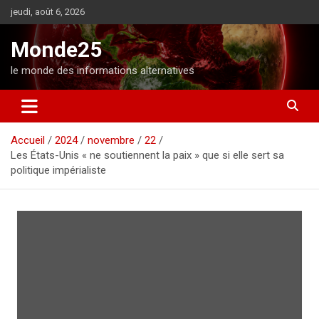
A
jeudi, août 6, 2026
l
l
Monde25
e
r
le monde des informations alternatives
a
u
c
o
Accueil
2024
novembre
22
n
Les États-Unis « ne soutiennent la paix » que si elle sert sa
t
politique impérialiste
e
n
u