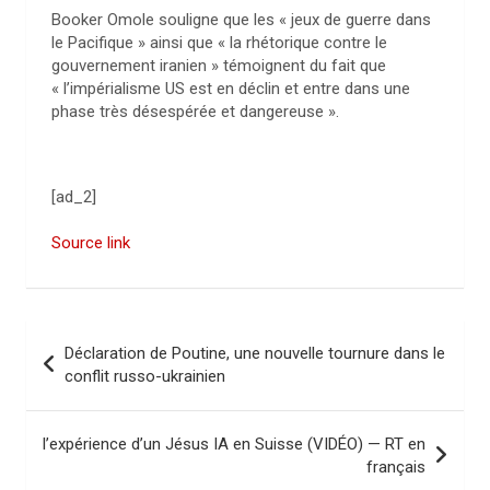
Booker Omole souligne que les « jeux de guerre dans
le Pacifique » ainsi que « la rhétorique contre le
gouvernement iranien » témoignent du fait que
« l’impérialisme US est en déclin et entre dans une
phase très désespérée et dangereuse ».
[ad_2]
Source link
N
Déclaration de Poutine, une nouvelle tournure dans le
a
conflit russo-ukrainien
v
i
l’expérience d’un Jésus IA en Suisse (VIDÉO) — RT en
français
g