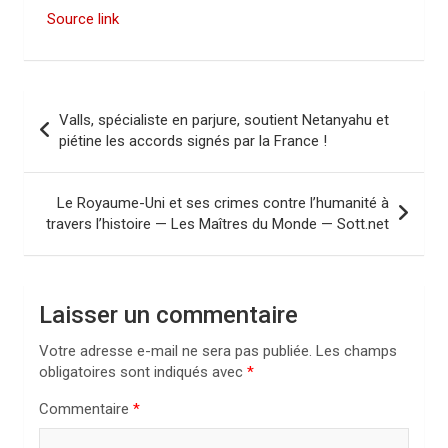
Source link
N
Valls, spécialiste en parjure, soutient Netanyahu et
a
piétine les accords signés par la France !
v
i
Le Royaume-Uni et ses crimes contre l’humanité à
travers l’histoire — Les Maîtres du Monde — Sott.net
g
a
t
Laisser un commentaire
i
Votre adresse e-mail ne sera pas publiée.
Les champs
o
obligatoires sont indiqués avec
*
n
Commentaire
*
d