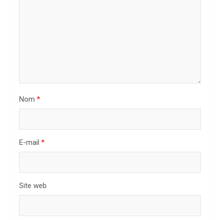
e
l
’
a
r
t
i
Nom
*
c
l
E-mail
*
e
Site web