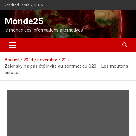
A
vendredi, août 7, 2026
l
l
Monde25
e
r
le monde des informations alternatives
a
u
c
o
Accueil
2024
novembre
22
n
Zelensky n’a pas été invité au sommet du G20 – Les moutons
t
enragés
e
n
u