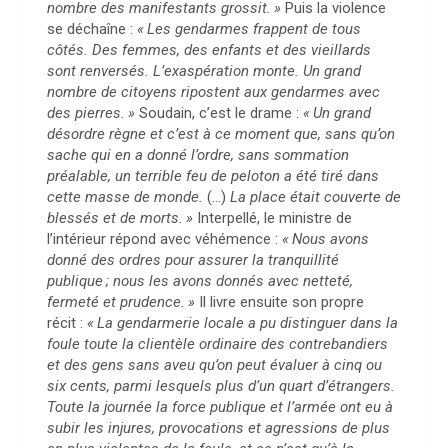
nombre des manifestants grossit.
»
Puis la violence
se déchaîne :
«
Les gendarmes frappent de tous
côtés. Des femmes, des enfants et des vieillards
sont renversés. L’exaspération monte. Un grand
nombre de citoyens ripostent aux gendarmes avec
des pierres.
»
Soudain, c’est le drame :
«
Un grand
désordre règne et c’est à ce moment que, sans qu’on
sache qui en a donné l’ordre, sans sommation
préalable, un terrible feu de peloton a été tiré dans
cette masse de monde.
(…)
La place était couverte de
blessés et de morts.
»
Interpellé, le ministre de
l’intérieur répond avec véhémence :
«
Nous avons
donné des ordres pour assurer la tranquillité
publique
; nous les avons donnés avec netteté,
fermeté et prudence.
»
Il livre ensuite son propre
récit :
«
La gendarmerie locale a pu distinguer dans la
foule toute la clientèle ordinaire des contrebandiers
et des gens sans aveu qu’on peut évaluer à cinq ou
six cents, parmi lesquels plus d’un quart d’étrangers.
Toute la journée la force publique et l’armée ont eu à
subir les injures, provocations et agressions de plus