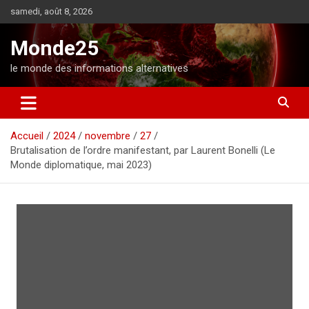
A
samedi, août 8, 2026
l
l
Monde25
e
r
le monde des informations alternatives
a
u
c
o
Accueil
2024
novembre
27
n
Brutalisation de l’ordre manifestant, par Laurent Bonelli (Le
t
Monde diplomatique, mai 2023)
e
n
u