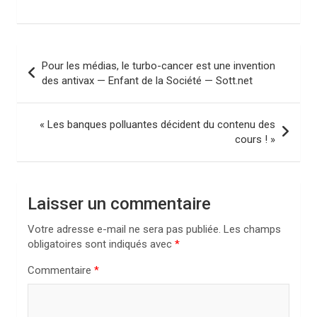
N
Pour les médias, le turbo-cancer est une invention
a
des antivax — Enfant de la Société — Sott.net
v
i
« Les banques polluantes décident du contenu des
cours ! »
g
a
t
Laisser un commentaire
i
Votre adresse e-mail ne sera pas publiée.
Les champs
o
obligatoires sont indiqués avec
*
n
Commentaire
*
d
e