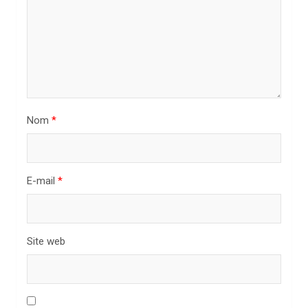
l
’
a
r
t
i
Nom
*
c
l
E-mail
*
e
Site web