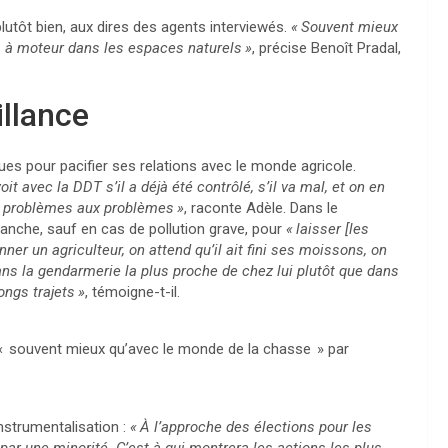
utôt bien, aux dires des agents interviewés.
«
Souvent mieux
s à moteur dans les espaces naturels
»
, précise Benoît Pradal,
illance
es pour pacifier ses relations avec le monde agricole.
voit avec la
DDT
s’il a déjà été contrôlé, s’il va mal, et on en
es problèmes aux problèmes
»
, raconte Adèle. Dans le
manche, sauf en cas de pollution grave, pour
«
laisser [les
ner un agriculteur, on attend qu’il ait fini ses moissons, on
dans la gendarmerie la plus proche de chez lui plutôt que dans
ongs trajets
»
, témoigne-t-il.
«
souvent mieux qu’avec le monde de la chasse
» par
nstrumentalisation :
«
À l’approche des élections pour les
ar une minorité. C’est à qui montrera les actions les plus