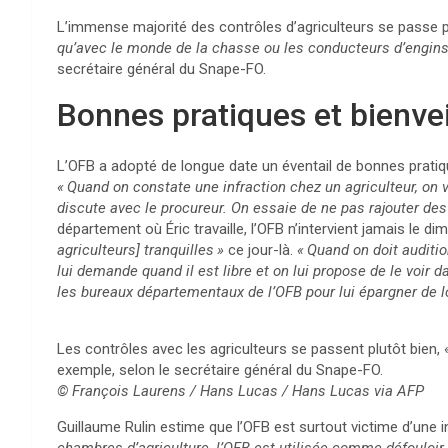
L’immense majorité des contrôles d’agriculteurs se passe pl
qu’avec le monde de la chasse ou les conducteurs d’engin
secrétaire général du Snape-
FO
.
Bonnes pratiques et bienve
L’
OFB
a adopté de longue date un éventail de bonnes pratiqu
«
Quand on constate une infraction chez un agriculteur, on 
discute avec le procureur. On essaie de ne pas rajouter d
département où Éric travaille, l’
OFB
n’intervient jamais le di
agriculteurs] tranquilles
»
ce jour-là.
«
Quand on doit audition
lui demande quand il est libre et on lui propose de le voir 
les bureaux départementaux de l’
OFB
pour lui épargner de l
Les contrôles avec les agriculteurs se passent plutôt bien, 
exemple, selon le secrétaire général du Snape-
FO
.
© François Laurens / Hans Lucas / Hans Lucas via
AFP
Guillaume Rulin estime que l’
OFB
est surtout victime d’une i
chambres d’agriculture, l’
OFB
est utilisée comme défouloir p