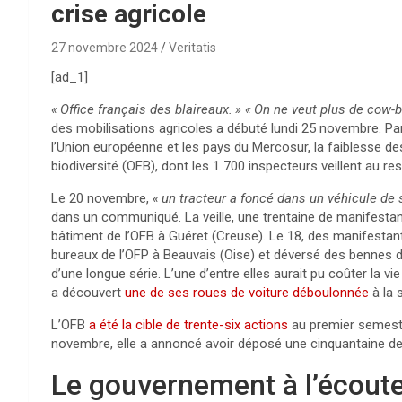
crise agricole
27 novembre 2024
Veritatis
[ad_1]
«
Office français des blaireaux.
»
«
On ne veut plus de cow-
des mobilisations agricoles a débuté lundi 25 novembre. Par
l’Union européenne et les pays du Mercosur, la faiblesse des 
biodiversité (
OFB
), dont les 1 700 inspecteurs veillent au r
Le 20 novembre,
«
un tracteur a foncé dans un véhicule de
dans un communiqué. La veille, une trentaine de manifestant
bâtiment de l’
OFB
à Guéret (Creuse). Le 18, des manifestan
bureaux de l’
OFP
à Beauvais (Oise) et déversé des bennes de
d’une longue série. L’une d’entre elles aurait pu coûter la vi
a découvert
une de ses roues de voiture déboulonnée
à la 
L’
OFB
a été la cible de trente-six actions
au premier semestr
novembre, elle a annoncé avoir déposé une cinquantaine de 
Le gouvernement à l’écoute