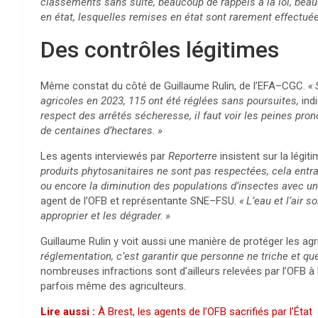
classements sans suite, beaucoup de rappels à la loi, bea
en état, lesquelles remises en état sont rarement effectué
Des contrôles légitimes
Même constat du côté de Guillaume Rulin, de l’
EFA
–
CGC
.
«
agricoles en 2023, 115 ont été réglées sans poursuites,
indi
respect des arrêtés sécheresse, il faut voir les peines pr
de centaines d’hectares.
»
Les agents interviewés par
Reporterre
insistent sur la légit
produits phytosanitaires ne sont pas respectées, cela entra
ou encore la diminution des populations d’insectes avec un
agent de l’
OFB
et représentante
SNE
–
FSU
.
«
L’eau et l’air 
approprier et les dégrader.
»
Guillaume Rulin y voit aussi une manière de protéger les agr
réglementation, c’est garantir que personne ne triche et qu
nombreuses infractions sont d’ailleurs relevées par l’
OFB
à 
parfois même des agriculteurs.
Lire aussi :
À Brest, les agents de l’
OFB
sacrifiés par l’État