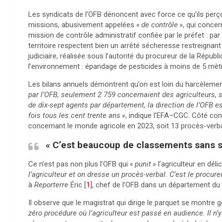
Les syndicats de l’
OFB
dénoncent avec force ce qu’ils perço
missions, abusivement appelées
«
de contrôle
»
, qui concer
mission de contrôle administratif confiée par le préfet : par
territoire respectent bien un arrêté sécheresse restreignan
judiciaire, réalisée sous l’autorité du procureur de la Répub
l’environnement : épandage de pesticides à moins de 5 mètr
Les bilans annuels démontrent qu’on est loin du harcèleme
par l’
OFB
, seulement 2 759 concernaient des agriculteurs, 
de dix-sept agents par département, la direction de l’
OFB
es
fois tous les cent trente ans
»
, indique l’
EFA
–
CGC
. Côté con
concernant le monde agricole en 2023, soit 13 procès-ver
«
C’est beaucoup de classements sans s
Ce n’est pas non plus l’
OFB
qui
«
punit
»
l’agriculteur en dél
l’agriculteur et on dresse un procès-verbal. C’est le procur
à
Reporterre
Éric
[
1
]
, chef de l’
OFB
dans un département du M
Il observe que le magistrat qui dirige le parquet se montre
zéro procédure où l’agriculteur est passé en audience. Il 