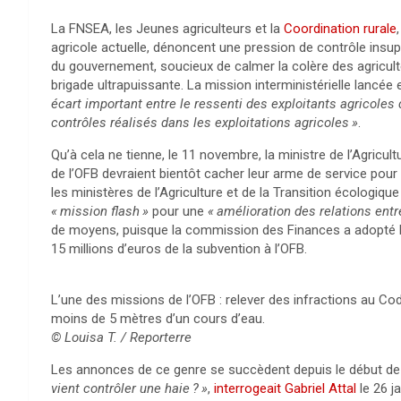
La
FNSEA
, les Jeunes agriculteurs et la
Coordination rurale
agricole actuelle, dénoncent une pression de contrôle insu
du gouvernement, soucieux de calmer la colère des agriculteu
brigade ultrapuissante. La mission interministérielle lancée
écart important entre le ressenti des exploitants agricoles 
contrôles réalisés dans les exploitations agricoles
»
.
Qu’à cela ne tienne, le 11 novembre, la ministre de l’Agricul
de l’
OFB
devraient bientôt cacher leur arme de service pour 
les ministères de l’Agriculture et de la Transition écologiqu
«
mission flash
»
pour une
«
amélioration des relations entre
de moyens, puisque la commission des Finances a adopté
15 millions d’euros de la subvention à l’
OFB
.
L’une des missions de l’
OFB
: relever des infractions au C
moins de 5 mètres d’un cours d’eau.
© Louisa T. / Reporterre
Les annonces de ce genre se succèdent depuis le début de
vient contrôler une haie
?
»
,
interrogeait Gabriel Attal
le 26 j