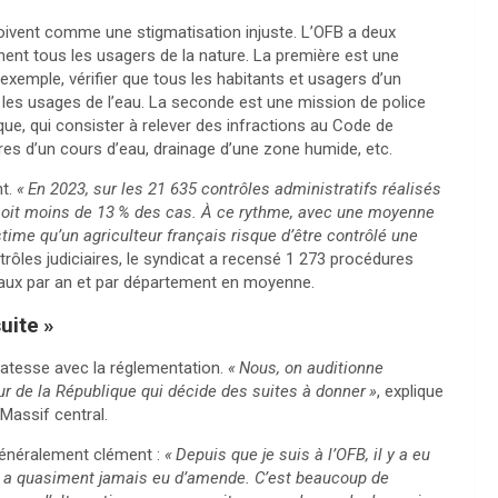
ivent comme une stigmatisation injuste. L’
OFB
a deux
nent tous les usagers de la nature. La première est une
 exemple, vérifier que tous les habitants et usagers d’un
t les usages de l’eau. La seconde est une mission de police
lique, qui consister à relever des infractions au Code de
es d’un cours d’eau, drainage d’une zone humide, etc.
nt.
«
En 2023, sur les 21 635 contrôles administratifs réalisés
soit moins de 13
% des cas. À ce rythme, avec une moyenne
time qu’un agriculteur français risque d’être contrôlé une
trôles judiciaires, le syndicat a recensé 1 273 procédures
baux par an et par département en moyenne.
uite
»
icatesse avec la réglementation.
«
Nous, on auditionne
eur de la République qui décide des suites à donner
»
, explique
assif central.
 généralement clément :
«
Depuis que je suis à l’
OFB
, il y a eu
n’y a quasiment jamais eu d’amende. C’est beaucoup de