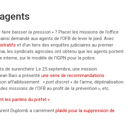
 agents
«
faire baisser la pression
»
? Placer les missions de l’office
 ainsi demandé aux agents de l’
OFB
de lever le pied. Avec
stratifs
et d’un tiers des enquêtes judiciaires au premier
i, les syndicats agricoles ont obtenu que les agents portent
interne, sur le modèle de l’
IGPN
pour la police.
s de surenchérir. Le 25 septembre, une mission
Jean Baci a présenté
une série de recommandations
 son affaiblissement :
«
port discret
»
de l’arme, dépénalisation
 des missions de l’
OFB
au profit de la prévention
»
, etc.
t les pantins du préfet
»
aurent Duplomb a carrément
plaidé pour la suppression de