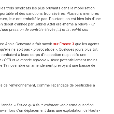
, les trois syndicats les plus bruyants dans la mobilisation
pportable et des sanctions trop sévères. Plusieurs membres
rs, leur ont emboîté le pas. Pourtant, on est bien loin d’une
 en début d’année par Gabriel Attal elle-même a relevé
«
un
d’une pression de contrôle élevée […] et la réalité des
ture Annie Genevard a fait savoir
sur France 3
que les agents
qu’elle ne soit pas
«
provocatrice
»
. Quelques jours plus tôt,
e confiaient à leurs corps d’inspection respectifs une
 l’
OFB
et le monde agricole
»
. Avec potentiellement moins
 le 19 novembre un amendement prévoyant une baisse de
ode de l’environnement, comme l’épandage de pesticides à
 l’année.
«
Est-ce qu’il faut vraiment venir armé quand on
anvier lors d’un déplacement dans une exploitation de Haute-