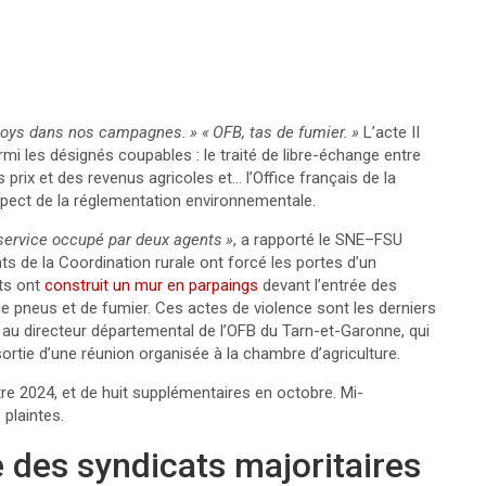
boys dans nos campagnes.
»
«
OFB
, tas de fumier.
»
L’acte
II
mi les désignés coupables : le traité de libre-échange entre
prix et des revenus agricoles et… l’Office français de la
espect de la réglementation environnementale.
 service occupé par deux agents
»
, a rapporté le
SNE
–
FSU
s de la Coordination rurale ont forcé les portes d’un
ts ont
construit un mur en parpaings
devant l’entrée des
 pneus et de fumier. Ces actes de violence sont les derniers
e au directeur départemental de l’
OFB
du Tarn-et-Garonne, qui
sortie d’une réunion organisée à la chambre d’agriculture.
e 2024, et de huit supplémentaires en octobre. Mi-
plaintes.
 des syndicats majoritaires