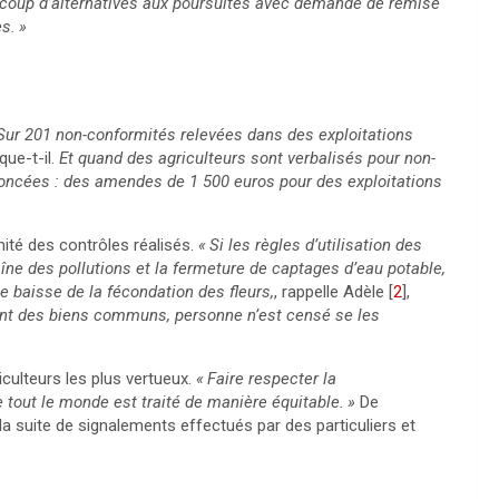
ucoup d’alternatives aux poursuites avec demande de remise
es.
»
Sur 201 non-conformités relevées dans des exploitations
que-t-il.
Et quand des agriculteurs sont verbalisés pour non-
ononcées : des amendes de 1 500 euros pour des exploitations
imité des contrôles réalisés.
«
Si les règles d’utilisation des
îne des pollutions et la fermeture de captages d’eau potable,
e baisse de la fécondation des fleurs,
, rappelle Adèle
[
2
]
,
sont des biens communs, personne n’est censé se les
iculteurs les plus vertueux.
«
Faire respecter la
e tout le monde est traité de manière équitable.
»
De
la suite de signalements effectués par des particuliers et