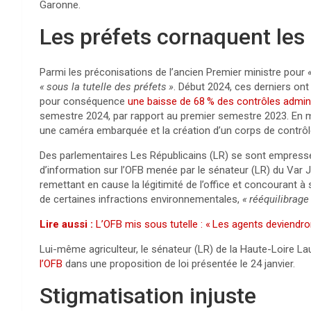
Garonne.
Les préfets cornaquent les
Parmi les préconisations de l’ancien Premier ministre pour
«
sous la tutelle des préfets
»
. Début 2024, ces derniers ont
pour conséquence
une baisse de 68
% des contrôles admini
semestre 2024, par rapport au premier semestre 2023. En ma
une caméra embarquée et la création d’un corps de contrôle 
Des parlementaires Les Républicains (
LR
) se sont empressé
d’information sur l’
OFB
menée par le sénateur (
LR
) du Var 
remettant en cause la légitimité de l’office et concourant à
de certaines infractions environnementales,
«
rééquilibrage
Lire aussi :
L’
OFB
mis sous tutelle : «
Les agents deviendron
Lui-même agriculteur, le sénateur (
LR
) de la Haute-Loire L
l’
OFB
dans une proposition de loi présentée le 24 janvier.
Stigmatisation injuste