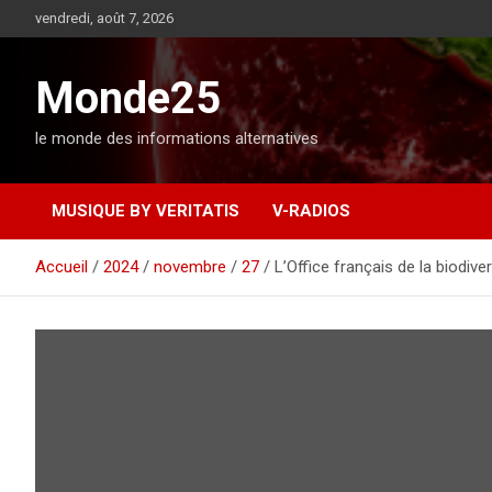
A
vendredi, août 7, 2026
l
l
e
Monde25
r
a
le monde des informations alternatives
u
c
o
MUSIQUE BY VERITATIS
V-RADIOS
n
t
e
Accueil
2024
novembre
27
L’Office français de la biodive
n
u