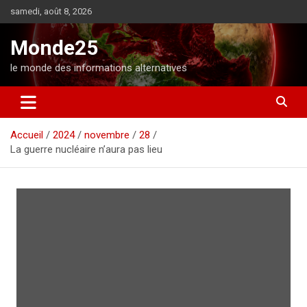
A
samedi, août 8, 2026
l
l
Monde25
e
r
le monde des informations alternatives
a
u
c
o
Accueil
2024
novembre
28
n
La guerre nucléaire n’aura pas lieu
t
e
n
u