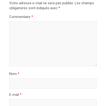
o
Votre adresse e-mail ne sera pas publiée.
Les champs
n
obligatoires sont indiqués avec
*
d
Commentaire
*
e
l
’
a
r
t
i
Nom
*
c
l
e
E-mail
*