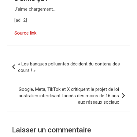
J’aime
chargement…
[ad_2]
Source link
N
« Les banques polluantes décident du contenu des
a
cours ! »
v
i
Google, Meta, TikTok et X critiquent le projet de loi
australien interdisant l’accès des moins de 16 ans
g
aux réseaux sociaux
a
t
i
Laisser un commentaire