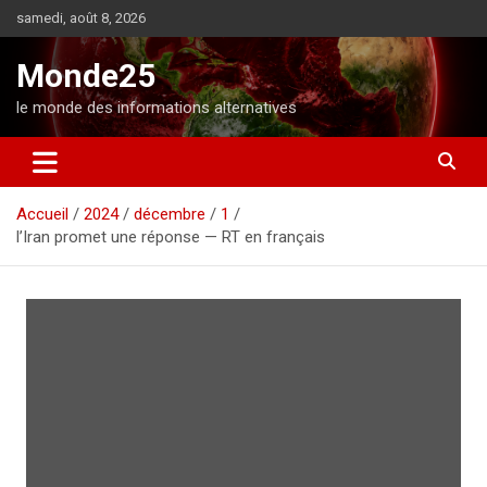
A
samedi, août 8, 2026
l
l
Monde25
e
r
le monde des informations alternatives
a
u
c
o
Accueil
2024
décembre
1
n
l’Iran promet une réponse — RT en français
t
e
n
u