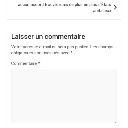
aucun accord trouvé, mais de plus en plus d’États
g
ambitieux
a
t
i
Laisser un commentaire
o
Votre adresse e-mail ne sera pas publiée.
Les champs
n
obligatoires sont indiqués avec
*
d
Commentaire
*
e
l
’
a
r
t
i