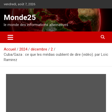
A
vendredi, août 7, 2026
l
l
Monde25
e
r
le monde des informations alternatives
a
u
c
o
Accueil
2024
décembre
2
n
Cuba/Gaza : ce que les médias oublient de dire (vidéo). par Loïc
t
Ramirez
e
n
u