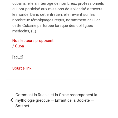
cubains, elle a interrogé de nombreux professionnels
qui ont participé aux missions de solidarité à travers
le monde. Dans cet entretien, elle revient sur les
nombreux témoignages reçus, notamment celui de
cette Cubaine perturbée lorsque des collègues
médecins, (…)
Nos lecteurs proposent
/
Cuba
[ad_2]
Source link
N
Comment la Russie et la Chine recomposent la
a
mythologie grecque — Enfant de la Société —
Sott.net
v
i