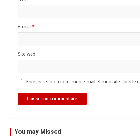
l
’
a
E-mail
*
r
t
Site web
i
c
Enregistrer mon nom, mon e-mail et mon site dans le 
l
e
You may Missed