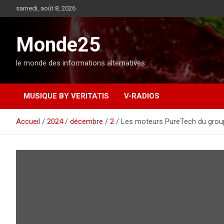
A
samedi, août 8, 2026
l
l
e
Monde25
r
a
le monde des informations alternatives
u
c
o
MUSIQUE BY VERITATIS
V-RADIOS
n
t
e
Accueil
2024
décembre
2
Les moteurs PureTech du group
n
u