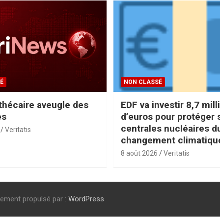
É
NON CLASSÉ
othécaire aveugle des
EDF va investir 8,7 mill
es
d’euros pour protéger 
centrales nucléaires d
Veritatis
changement climatiqu
8 août 2026
Veritatis
rement propulsé par :
WordPress