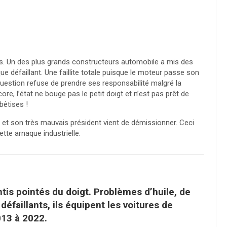
ys. Un des plus grands constructeurs automobile a mis des
e défaillant. Une faillite totale puisque le moteur passe son
uestion refuse de prendre ses responsabilité malgré la
ore, l’état ne bouge pas le petit doigt et n’est pas prêt de
bêtises !
l et son très mauvais président vient de démissionner. Ceci
tte arnaque industrielle.
is pointés du doigt. Problèmes d’huile, de
faillants, ils équipent les voitures de
013 à 2022.