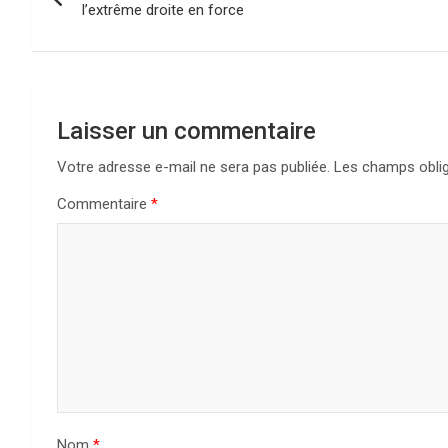
a
l’extrême droite en force
v
i
g
Laisser un commentaire
a
Votre adresse e-mail ne sera pas publiée.
Les champs oblig
Commentaire
*
t
i
o
n
d
e
Nom
*