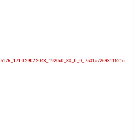
43015176_171:0:2902:2048_1920x0_80_0_0_7501c7269811521c