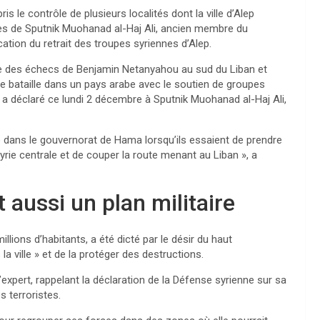
ris le contrôle de plusieurs localités dont la ville d’Alep
près de Sputnik Muоhanad al-Haj Ali, ancien membre du
ication du retrait des troupes syriennes d’Alep.
nce des échecs de Benjamin Netanyahou au sud du Liban et
tre bataille dans un pays arabe avec le soutien de groupes
 a déclaré ce lundi 2 décembre à Sputnik Muоhanad al-Haj Ali,
re dans le gouvernorat de Hama lorsqu’ils essaient de prendre
Syrie centrale et de couper la route menant au Liban », a
 aussi un plan militaire
 millions d’habitants, a été dicté par le désir du haut
 ville » et de la protéger des destructions.
l’expert, rappelant la déclaration de la Défense syrienne sur sa
s terroristes.