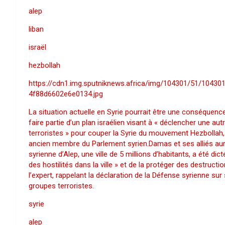
alep
liban
israël
hezbollah
https://cdn1.img.sputniknews.africa/img/104301/51/104
4f88d6602e6e0134.jpg
La situation actuelle en Syrie pourrait être une conséque
faire partie d’un plan israélien visant à « déclencher une au
terroristes » pour couper la Syrie du mouvement Hezbollah,
ancien membre du Parlement syrien.Damas et ses alliés auraie
syrienne d’Alep, une ville de 5 millions d’habitants, a été 
des hostilités dans la ville » et de la protéger des destructi
l’expert, rappelant la déclaration de la Défense syrienne su
groupes terroristes.
syrie
alep