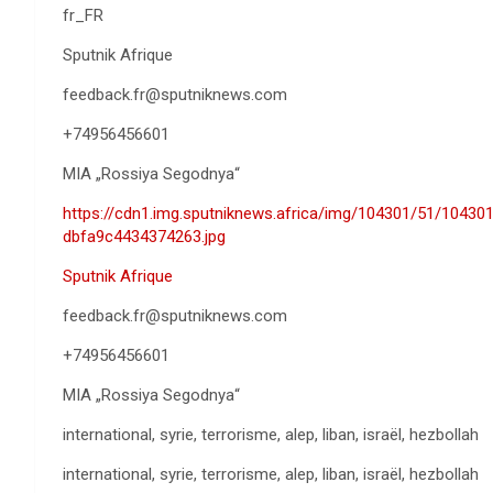
fr_FR
Sputnik Afrique
feedback.fr@sputniknews.com
+74956456601
MIA „Rossiya Segodnya“
https://cdn1.img.sputniknews.africa/img/104301/51/10
dbfa9c4434374263.jpg
Sputnik Afrique
feedback.fr@sputniknews.com
+74956456601
MIA „Rossiya Segodnya“
international, syrie, terrorisme, alep, liban, israël, hezbollah
international, syrie, terrorisme, alep, liban, israël, hezbollah