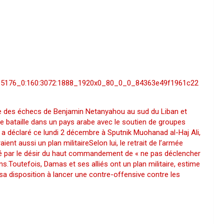
3015176_0:160:3072:1888_1920x0_80_0_0_84363e49f1961c22
nce des échecs de Benjamin Netanyahou au sud du Liban et
tre bataille dans un pays arabe avec le soutien de groupes
 a déclaré ce lundi 2 décembre à Sputnik Muоhanad al-Haj Ali,
nt aussi un plan militaireSelon lui, le retrait de l’armée
dicté par le désir du haut commandement de « ne pas déclencher
ons.Toutefois, Damas et ses alliés ont un plan militaire, estime
r sa disposition à lancer une contre-offensive contre les