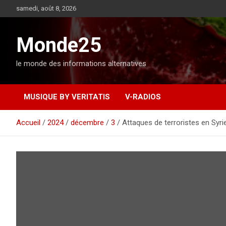
A
samedi, août 8, 2026
l
l
e
Monde25
r
a
le monde des informations alternatives
u
c
o
MUSIQUE BY VERITATIS
V-RADIOS
n
t
e
Accueil
2024
décembre
3
Attaques de terroristes en Sy
n
u