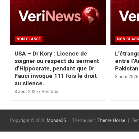
NON CLASSÉ
NON CLASS
USA – Dr Kory : Licence de
L’étrang
soigner ou respect du serment
entre l’A
d’Hippocrate, pendant que Dr
Pakistan
Fauci invoque 111 fois le droit
8 août 2026
au silence.
8 août 2026
Veritatis
Copyright © 2026
Monde25
Thème par :
Theme Horse
Fiè