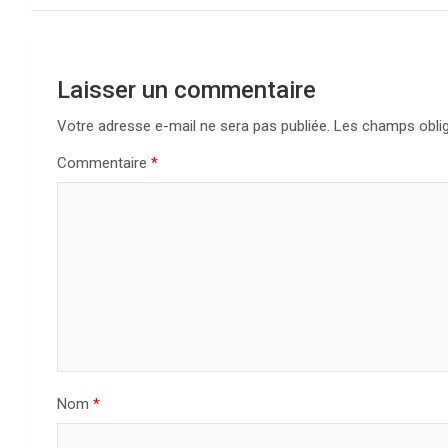
i
g
Laisser un commentaire
a
Votre adresse e-mail ne sera pas publiée.
Les champs oblig
t
Commentaire
*
i
o
n
d
e
l
Nom
*
’