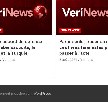
É
NON CLASSÉ
e accord de défense
Partir seule, tracer sa 
rabie saoudite, le
ces livres féministes p
 et la Turquie
passer à l'acte
Veritatis
8 août 2026
Veritatis
rement propulsé par :
WordPress