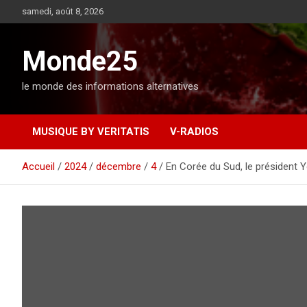
A
samedi, août 8, 2026
l
l
e
Monde25
r
a
le monde des informations alternatives
u
c
o
MUSIQUE BY VERITATIS
V-RADIOS
n
t
e
Accueil
2024
décembre
4
En Corée du Sud, le président 
n
u