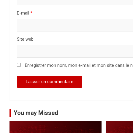
a
E-mail
*
r
t
Site web
i
c
Enregistrer mon nom, mon e-mail et mon site dans le 
l
e
You may Missed