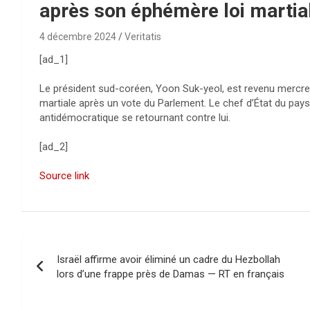
après son éphémère loi martia
4 décembre 2024
Veritatis
[ad_1]
Le président sud-coréen, Yoon Suk-yeol, est revenu mercred
martiale après un vote du Parlement. Le chef d’État du pays
antidémocratique se retournant contre lui.
[ad_2]
Source link
N
Israël affirme avoir éliminé un cadre du Hezbollah
a
lors d’une frappe près de Damas — RT en français
v