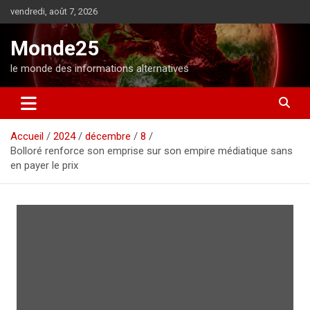
A
vendredi, août 7, 2026
l
l
Monde25
e
r
le monde des informations alternatives
a
u
c
o
Accueil
2024
décembre
8
n
Bolloré renforce son emprise sur son empire médiatique sans
t
en payer le prix
e
n
u