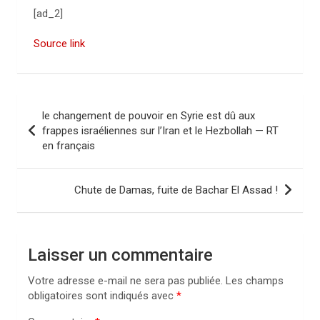
[ad_2]
Source link
N
le changement de pouvoir en Syrie est dû aux
a
frappes israéliennes sur l’Iran et le Hezbollah — RT
en français
v
i
Chute de Damas, fuite de Bachar El Assad !
g
a
t
Laisser un commentaire
i
Votre adresse e-mail ne sera pas publiée.
Les champs
o
obligatoires sont indiqués avec
*
n