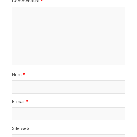
Commentaire
*
d
e
l
’
a
r
t
i
Nom
*
c
l
E-mail
*
e
Site web