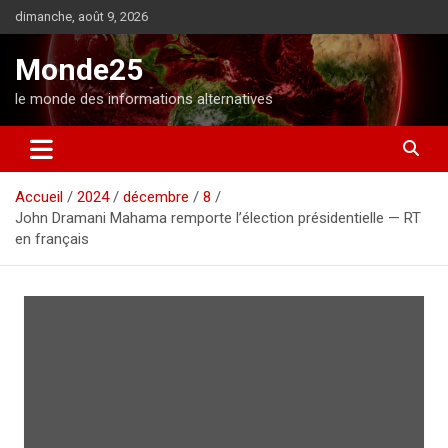
A
dimanche, août 9, 2026
l
l
Monde25
e
r
le monde des informations alternatives
a
u
c
o
Accueil
2024
décembre
8
n
John Dramani Mahama remporte l’élection présidentielle — RT
t
en français
e
n
u