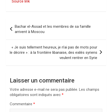
Source link
N
Bachar el-Assad et les membres de sa famille
a
arrivent à Moscou
v
i
« Je suis tellement heureux, je n’ai pas de mots pour
le décrire » : à la frontière libanaise, des exilés syriens
g
veulent rentrer en Syrie
a
t
i
Laisser un commentaire
o
Votre adresse e-mail ne sera pas publiée.
Les champs
n
obligatoires sont indiqués avec
*
d
Commentaire
*
e