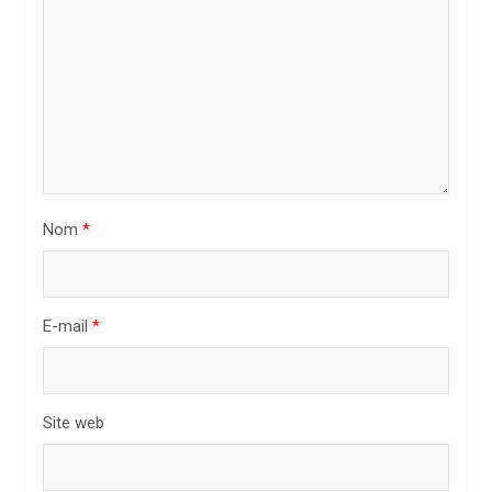
l
’
a
r
t
i
Nom
*
c
l
e
E-mail
*
Site web