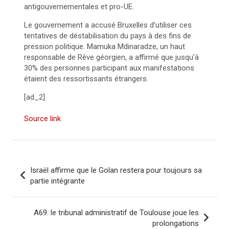
antigouvernementales et pro-UE.
Le gouvernement a accusé Bruxelles d’utiliser ces
tentatives de déstabilisation du pays à des fins de
pression politique. Mamuka Mdinaradze, un haut
responsable de Rêve géorgien, a affirmé que jusqu’à
30% des personnes participant aux manifestations
étaient des ressortissants étrangers.
[ad_2]
Source link
N
Israël affirme que le Golan restera pour toujours sa
a
partie intégrante
v
i
A69: le tribunal administratif de Toulouse joue les
prolongations
g