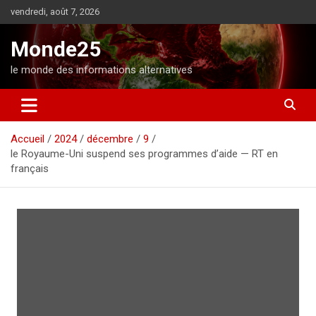
A
vendredi, août 7, 2026
l
l
Monde25
e
r
le monde des informations alternatives
a
u
c
o
Accueil
2024
décembre
9
n
le Royaume-Uni suspend ses programmes d’aide — RT en
t
français
e
n
u