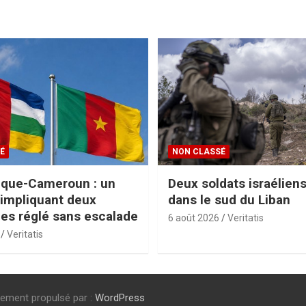
É
NON CLASSÉ
ique-Cameroun : un
Deux soldats israélien
 impliquant deux
dans le sud du Liban
s réglé sans escalade
6 août 2026
Veritatis
Veritatis
rement propulsé par :
WordPress