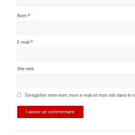
e
Nom
*
l
’
a
E-mail
*
r
t
Site web
i
c
Enregistrer mon nom, mon e-mail et mon site dans le 
l
e