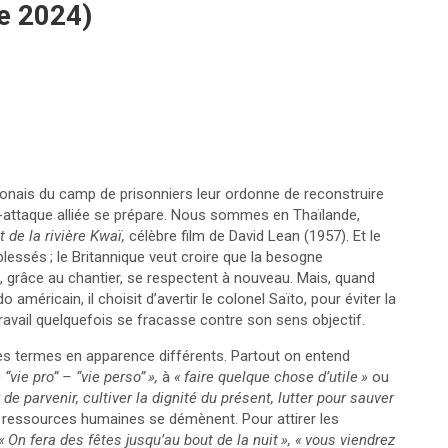
e 2024)
ponais du camp de prisonniers leur ordonne de reconstruire
e-attaque alliée se prépare. Nous sommes en Thaïlande,
 de la rivière Kwaï,
célèbre film de David Lean (1957). Et le
blessés
; le Britannique veut croire que la besogne
, grâce au chantier, se respectent à nouveau. Mais, quand
éricain, il choisit d’avertir le colonel Saïto, pour éviter la
avail quelquefois se fracasse contre son sens objectif.
es termes en apparence différents. Partout on entend
 “vie pro” – “vie perso”
»,
à
«
faire quelque chose d’utile
»
ou
 de parvenir, cultiver la dignité du présent, lutter pour sauver
 ressources humaines se démènent. Pour attirer les
«
On fera des fêtes jusqu’au bout de la nuit
», «
vous viendrez