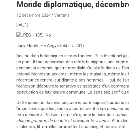
Monde diplomatique, décembr
12 décembre 2024
Veritatis
[ad_1]
Juraj Florek. – «
Angyalföld II
», 2019
D
es
soldats britanniques se morfondent. Puis le colonel ja
un pont. Il faut acheminer des renforts nippons, une contr
pendant la seconde guerre mondiale. Ou plutôt dans
Le Pont
colonel Nicholson accepte : même les malades, même les 
rédemptrice rendra leur dignité à ses hommes — qui, de fait
Nicholson découvre la tentative de sabotage d’un commando am
destruction de leur œuvre commune. Le sens subjectif du tr
Cette question du sens se pose encore aujourd’hui, dans d
l’importance que les jeunes accorderaient à la
«
conciliation
de
«
concret
».
Parfois même s’exprime le désir de
«
refuser
chaque gramme de beauté et savourer le vivant
».
Alors les
«
talents
», lit-on, elles promettent coaching et convivialité :