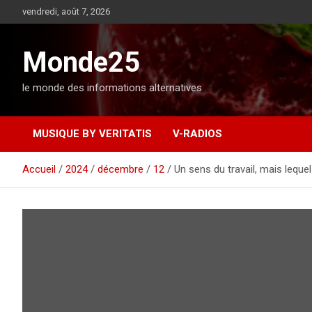
A
vendredi, août 7, 2026
l
l
e
Monde25
r
a
le monde des informations alternatives
u
c
o
MUSIQUE BY VERITATIS
V-RADIOS
n
t
e
Accueil
2024
décembre
12
Un sens du travail, mais leque
n
u