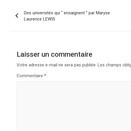
N
Des universités qui “ ensaignent ” par Maryse
a
Laurence LEWIS
v
i
g
Laisser un commentaire
a
Votre adresse e-mail ne sera pas publiée.
Les champs oblig
Commentaire
*
t
i
o
n
d