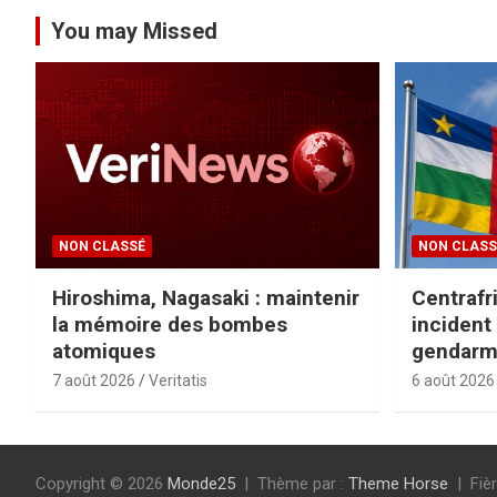
You may Missed
NON CLASSÉ
NON CLASS
Hiroshima, Nagasaki : maintenir
Centrafr
la mémoire des bombes
incident
atomiques
gendarme
7 août 2026
Veritatis
6 août 2026
Copyright © 2026
Monde25
Thème par :
Theme Horse
Fiè