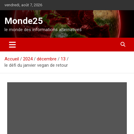
A
vendredi, août 7, 2026
l
l
Monde25
e
r
le monde des informations alternatives
a
u
c
o
Accueil
2024
décembre
13
n
le défi du janvier vegan de retour
t
e
n
u