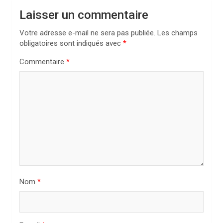
a
Laisser un commentaire
t
i
Votre adresse e-mail ne sera pas publiée.
Les champs
obligatoires sont indiqués avec
*
o
n
Commentaire
*
d
e
l
’
a
r
t
Nom
*
i
c