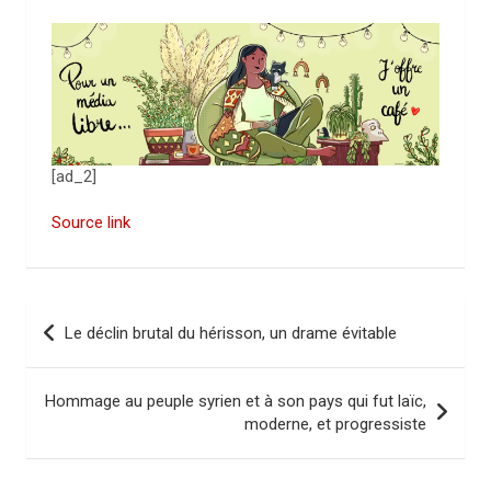
[ad_2]
Source link
N
Le déclin brutal du hérisson, un drame évitable
a
v
Hommage au peuple syrien et à son pays qui fut laïc,
i
moderne, et progressiste
g