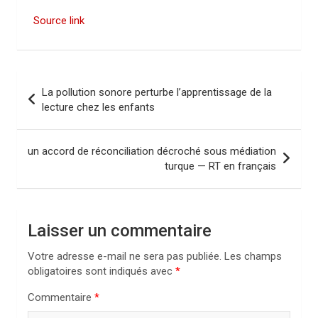
Source link
N
La pollution sonore perturbe l’apprentissage de la
a
lecture chez les enfants
v
i
un accord de réconciliation décroché sous médiation
turque — RT en français
g
a
t
Laisser un commentaire
i
Votre adresse e-mail ne sera pas publiée.
Les champs
o
obligatoires sont indiqués avec
*
n
Commentaire
*
d