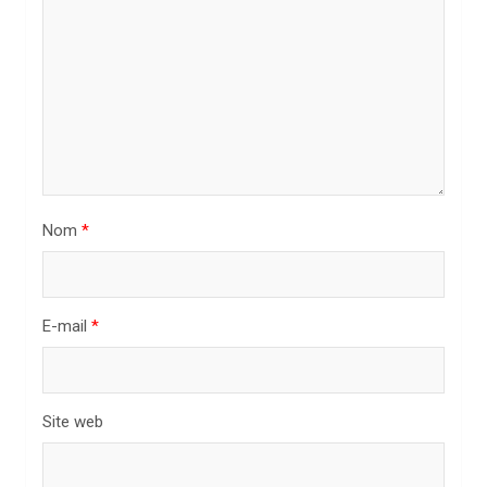
e
l
’
a
r
t
i
Nom
*
c
l
E-mail
*
e
Site web