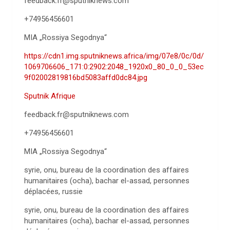
feedback.fr@sputniknews.com
+74956456601
MIA „Rossiya Segodnya“
https://cdn1.img.sputniknews.africa/img/07e8/0c/0d/
1069706606_171:0:2902:2048_1920x0_80_0_0_53ec
9f02002819816bd5083affd0dc84.jpg
Sputnik Afrique
feedback.fr@sputniknews.com
+74956456601
MIA „Rossiya Segodnya“
syrie, onu, bureau de la coordination des affaires
humanitaires (ocha), bachar el-assad, personnes
déplacées, russie
syrie, onu, bureau de la coordination des affaires
humanitaires (ocha), bachar el-assad, personnes