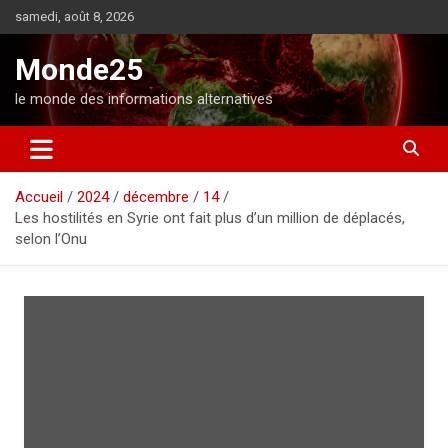
A
samedi, août 8, 2026
l
l
Monde25
e
r
le monde des informations alternatives
a
u
c
o
Accueil
2024
décembre
14
n
Les hostilités en Syrie ont fait plus d’un million de déplacés,
t
selon l’Onu
e
n
u