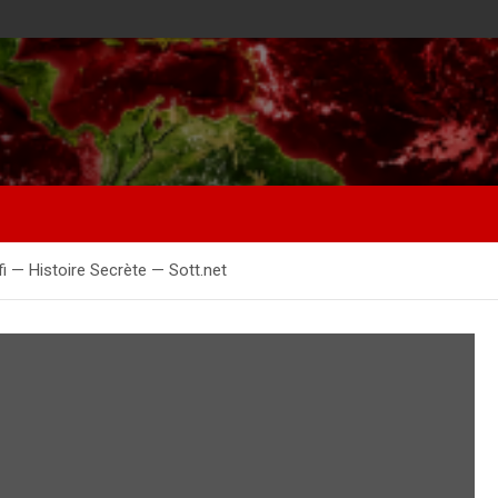
fi — Histoire Secrète — Sott.net