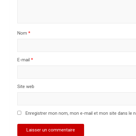
n
d
e
Nom
*
l
’
a
E-mail
*
r
t
Site web
i
c
Enregistrer mon nom, mon e-mail et mon site dans le 
l