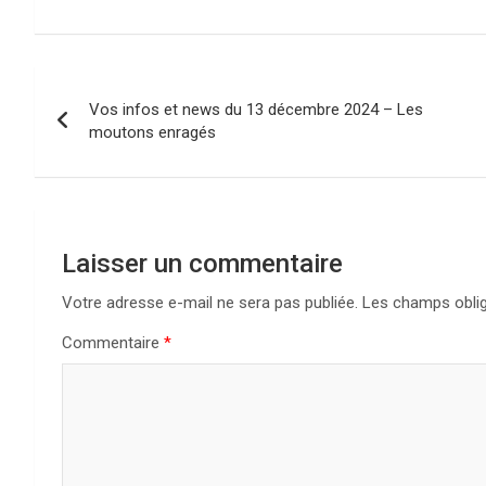
N
Vos infos et news du 13 décembre 2024 – Les
a
moutons enragés
v
i
g
Laisser un commentaire
a
Votre adresse e-mail ne sera pas publiée.
Les champs oblig
Commentaire
*
t
i
o