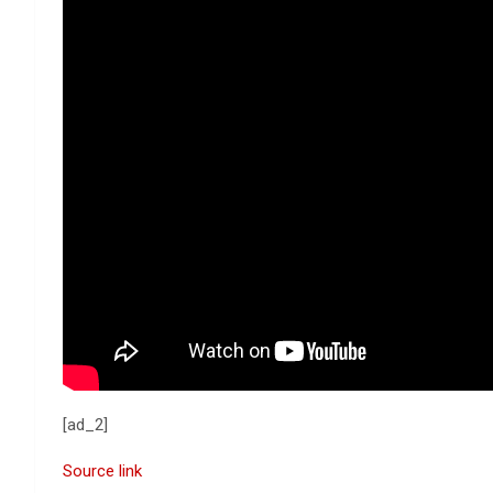
[ad_2]
Source link