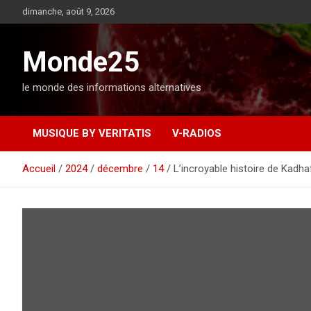
A
dimanche, août 9, 2026
l
l
e
Monde25
r
a
le monde des informations alternatives
u
c
o
MUSIQUE BY VERITATIS
V-RADIOS
n
t
e
Accueil
2024
décembre
14
L’incroyable histoire de Kadha
n
u