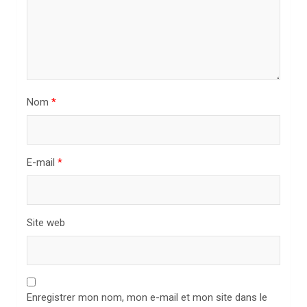
’
a
r
t
i
Nom
*
c
l
E-mail
*
e
Site web
Enregistrer mon nom, mon e-mail et mon site dans le