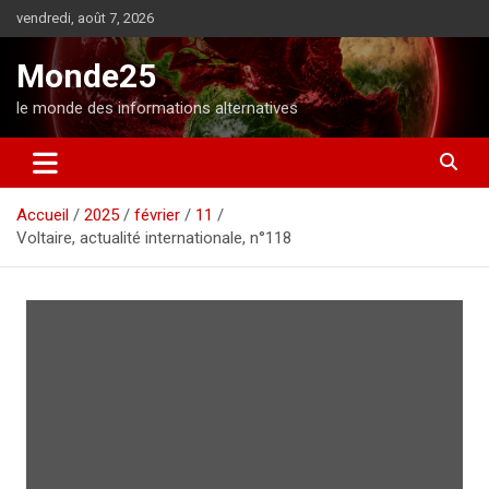
A
vendredi, août 7, 2026
l
l
Monde25
e
r
le monde des informations alternatives
a
u
c
o
Accueil
2025
février
11
n
Voltaire, actualité internationale, n°118
t
e
n
u