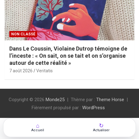
NON CLASSÉ
Dans Le Coussin, Violaine Dutrop témoigne de
l’inceste : « On sait, on se tait et on s’organise
autour de cette réalité »
7 août 2026
Veritatis
Copyright © 2026
Monde25
Thème par :
Theme Horse
Fièrement propulsé par :
WordPress
⌂
↻
Accueil
Actualiser