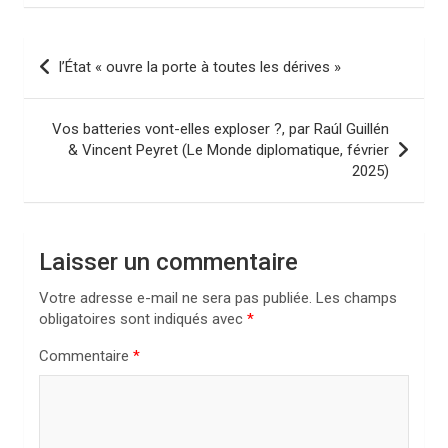
N
l’État « ouvre la porte à toutes les dérives »
a
v
Vos batteries vont-elles exploser ?, par Raúl Guillén
i
& Vincent Peyret (Le Monde diplomatique, février
2025)
g
a
t
Laisser un commentaire
i
Votre adresse e-mail ne sera pas publiée.
Les champs
o
obligatoires sont indiqués avec
*
n
Commentaire
*
d
e
l