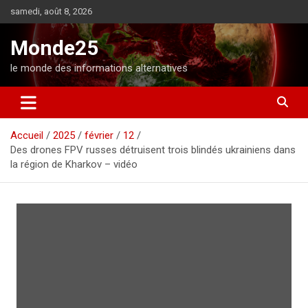
A
samedi, août 8, 2026
l
l
Monde25
e
r
le monde des informations alternatives
a
u
c
o
Accueil
2025
février
12
n
Des drones FPV russes détruisent trois blindés ukrainiens dans
t
la région de Kharkov – vidéo
e
n
u