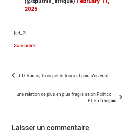
(@sputnik_afrique)
February 11,
2025
[ad_2]
Source link
N
J. D. Vance, Trois petits tours et puis s'en vont…
a
v
une relation de plus en plus fragile selon Politico —
i
RT en français
g
a
Laisser un commentaire
t