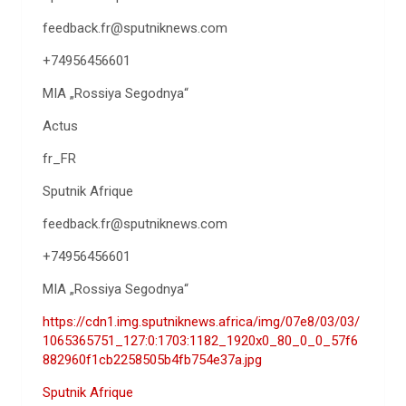
feedback.fr@sputniknews.com
+74956456601
MIA „Rossiya Segodnya“
Actus
fr_FR
Sputnik Afrique
feedback.fr@sputniknews.com
+74956456601
MIA „Rossiya Segodnya“
https://cdn1.img.sputniknews.africa/img/07e8/03/03/
1065365751_127:0:1703:1182_1920x0_80_0_0_57f6
882960f1cb2258505b4fb754e37a.jpg
Sputnik Afrique