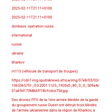
2025-02-11T21:11+0100
2025-02-11T21:11+0100
donbass. opération russe
international
russie
ukraine
kharkov
m113 (véhicule de transport de troupes)
https://cdn1.img.sputniknews.africa/img/07e8/03/03/
1065365751_0:0:2001:1125_1920x0_80_0_0_509a4c
01a69d17368b6ff18cfcdce75d.jpg
Des drones FPV de la 1ère armée blindée de la garde
du groupement russe Ouest ont détruit trois blindés
de l’armée ukrainienne dans la région de Kharkov, a