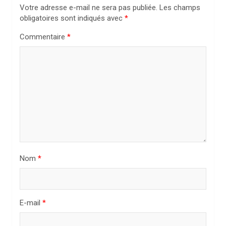
i
Votre adresse e-mail ne sera pas publiée.
Les champs
obligatoires sont indiqués avec
*
o
n
Commentaire
*
d
e
l
’
a
r
t
Nom
*
i
c
l
E-mail
*
e