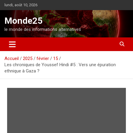
A
lundi, août 10, 2026
l
l
Monde25
e
r
le monde des informations alternatives
a
u
c
o
Accueil
2025
février
15
n
Les chroniques de Youssef Hindi #5 : Vers une épuration
t
ethnique à Gaza ?
e
n
u