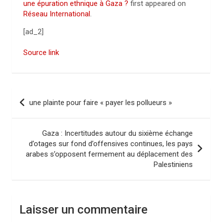
une épuration ethnique à Gaza ?
first appeared on
Réseau International
.
[ad_2]
Source link
N
une plainte pour faire « payer les pollueurs »
a
v
Gaza : Incertitudes autour du sixième échange
i
d’otages sur fond d’offensives continues, les pays
arabes s’opposent fermement au déplacement des
g
Palestiniens
a
t
i
Laisser un commentaire