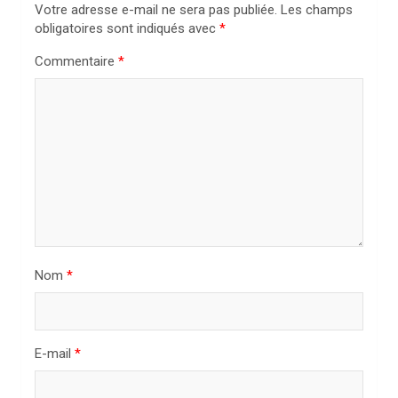
o
Votre adresse e-mail ne sera pas publiée.
Les champs
n
obligatoires sont indiqués avec
*
d
Commentaire
*
e
l
’
a
r
t
i
Nom
*
c
l
e
E-mail
*