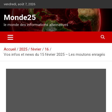
A
vendredi, août 7, 2026
l
l
Monde25
e
r
le monde des informations alternatives
a
u
c
o
Accueil
2025
février
16
n
Vos infos et news du 15 février 2025 – Les moutons enragés
t
e
n
u