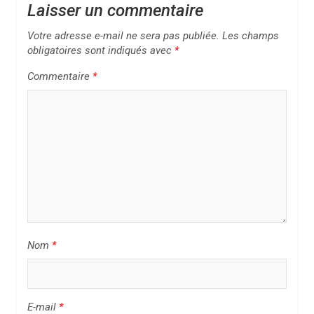
i
Laisser un commentaire
o
Votre adresse e-mail ne sera pas publiée.
Les champs
n
obligatoires sont indiqués avec
*
d
Commentaire
*
e
l
’
a
r
t
i
Nom
*
c
l
e
E-mail
*