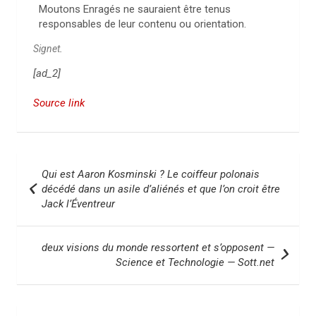
Moutons Enragés ne sauraient être tenus
responsables de leur contenu ou orientation.
Signet
.
[ad_2]
Source link
N
Qui est Aaron Kosminski ? Le coiffeur polonais
a
décédé dans un asile d’aliénés et que l’on croit être
Jack l’Éventreur
v
i
deux visions du monde ressortent et s’opposent —
g
Science et Technologie — Sott.net
a
t