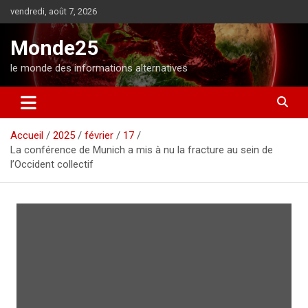
A
vendredi, août 7, 2026
l
l
Monde25
e
r
le monde des informations alternatives
a
u
c
o
Accueil
2025
février
17
n
La conférence de Munich a mis à nu la fracture au sein de
t
l’Occident collectif
e
n
u