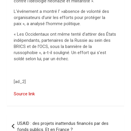
contre l’idéologie néonazie et militariste ».
L’événement a montré l' »absence de volonté des
organisateurs d’unir les efforts pour protéger la
paix », a analysé l’homme politique.
« Les Occidentaux ont même tenté d’attirer des États
indépendants, partenaires de la Russie au sein des
BRICS et de l’OCS, sous la bannière de la
russophobie », a-t-il souligné. Un effort qui s’est
soldé selon lui, par un échec.
[ad_2]
Source link
N
USAID : des projets inattendus financés par des
a
fonds publics. Et en France ?