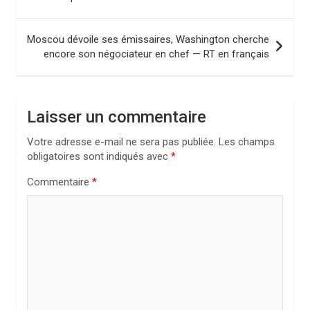
v
i
Moscou dévoile ses émissaires, Washington cherche
encore son négociateur en chef — RT en français
g
a
t
Laisser un commentaire
i
Votre adresse e-mail ne sera pas publiée.
Les champs
o
obligatoires sont indiqués avec
*
n
Commentaire
*
d
e
l
’
a
r