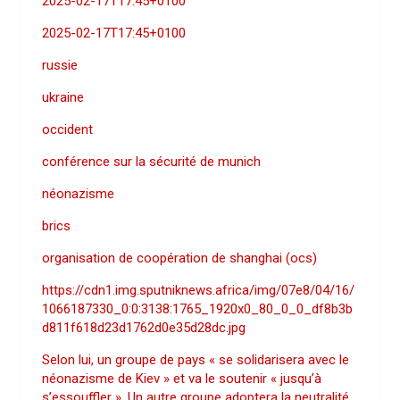
2025-02-17T17:45+0100
2025-02-17T17:45+0100
russie
ukraine
occident
conférence sur la sécurité de munich
néonazisme
brics
organisation de coopération de shanghai (ocs)
https://cdn1.img.sputniknews.africa/img/07e8/04/16/
1066187330_0:0:3138:1765_1920x0_80_0_0_df8b3b
d811f618d23d1762d0e35d28dc.jpg
Selon lui, un groupe de pays « se solidarisera avec le
néonazisme de Kiev » et va le soutenir « jusqu’à
s’essouffler ». Un autre groupe adoptera la neutralité