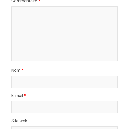
Commentaire
*
d
e
l
’
a
r
t
i
Nom
*
c
l
E-mail
*
e
Site web