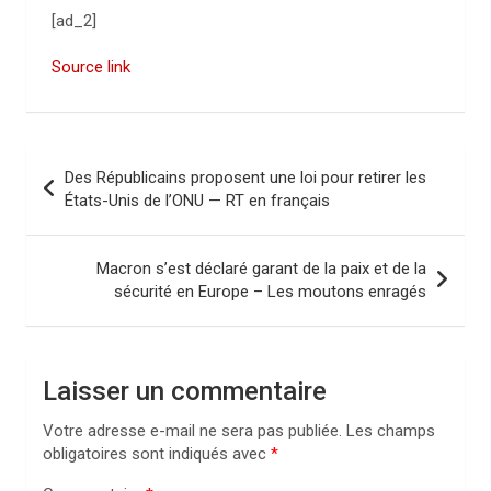
[ad_2]
Source link
N
Des Républicains proposent une loi pour retirer les
a
États-Unis de l’ONU — RT en français
v
i
Macron s’est déclaré garant de la paix et de la
sécurité en Europe – Les moutons enragés
g
a
t
Laisser un commentaire
i
Votre adresse e-mail ne sera pas publiée.
Les champs
o
obligatoires sont indiqués avec
*
n