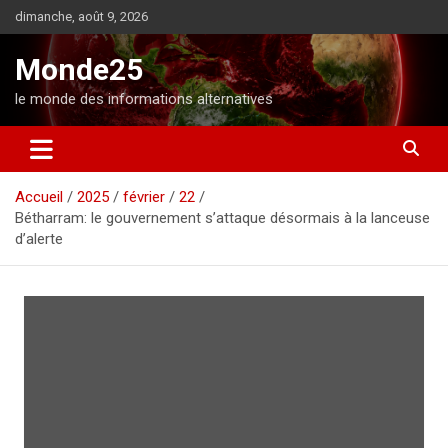
A
dimanche, août 9, 2026
l
l
Monde25
e
r
le monde des informations alternatives
a
u
c
o
Accueil
2025
février
22
n
Bétharram: le gouvernement s’attaque désormais à la lanceuse
t
d’alerte
e
n
u