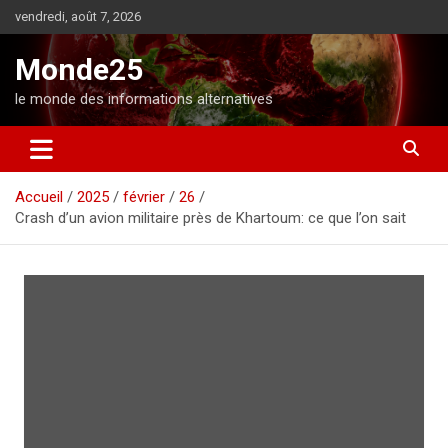
A
vendredi, août 7, 2026
l
l
Monde25
e
r
le monde des informations alternatives
a
u
c
o
Accueil
2025
février
26
n
Crash d’un avion militaire près de Khartoum: ce que l’on sait
t
e
n
u