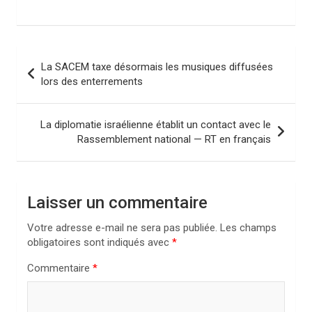
N
La SACEM taxe désormais les musiques diffusées
a
lors des enterrements
v
i
La diplomatie israélienne établit un contact avec le
Rassemblement national — RT en français
g
a
t
Laisser un commentaire
i
Votre adresse e-mail ne sera pas publiée.
Les champs
o
obligatoires sont indiqués avec
*
n
Commentaire
*
d
e