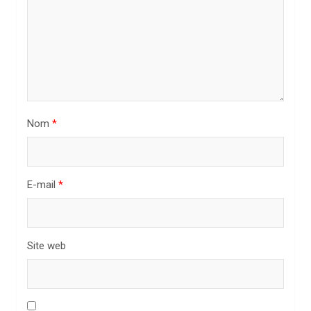
l
’
a
r
t
i
Nom
*
c
l
E-mail
*
e
Site web