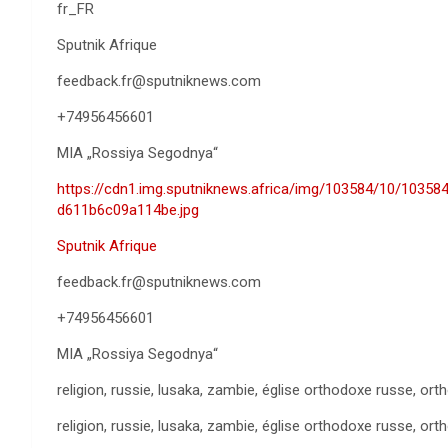
fr_FR
Sputnik Afrique
feedback.fr@sputniknews.com
+74956456601
MIA „Rossiya Segodnya“
https://cdn1.img.sputniknews.africa/img/103584/10/10
d611b6c09a114be.jpg
Sputnik Afrique
feedback.fr@sputniknews.com
+74956456601
MIA „Rossiya Segodnya“
religion, russie, lusaka, zambie, église orthodoxe russe, ort
religion, russie, lusaka, zambie, église orthodoxe russe, ort