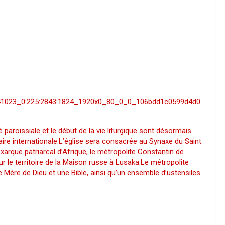
35841023_0:225:2843:1824_1920x0_80_0_0_106bdd1c0599d4d0
paroissiale et le début de la vie liturgique sont désormais
ire internationale.L’église sera consacrée au Synaxe du Saint
arque patriarcal d’Afrique, le métropolite Constantin de
sur le territoire de la Maison russe à Lusaka.Le métropolite
e Mère de Dieu et une Bible, ainsi qu’un ensemble d’ustensiles