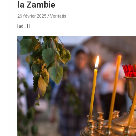
la Zambie
26 février 2025
Veritatis
[ad_1]