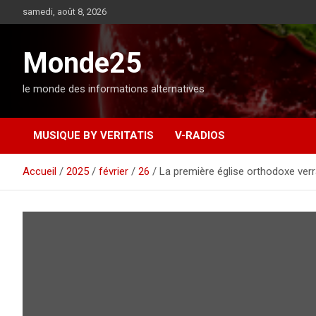
A
samedi, août 8, 2026
l
l
e
Monde25
r
a
le monde des informations alternatives
u
c
o
MUSIQUE BY VERITATIS
V-RADIOS
n
t
e
Accueil
2025
février
26
La première église orthodoxe verra
n
u