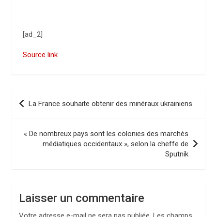
[ad_2]
Source link
N
La France souhaite obtenir des minéraux ukrainiens
a
v
« De nombreux pays sont les colonies des marchés
i
médiatiques occidentaux », selon la cheffe de
Sputnik
g
a
t
Laisser un commentaire
i
Votre adresse e-mail ne sera pas publiée.
Les champs