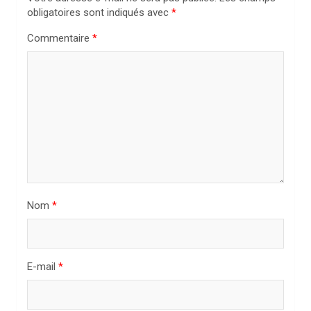
o
obligatoires sont indiqués avec
*
n
Commentaire
*
d
e
l
’
a
r
t
i
Nom
*
c
l
E-mail
*
e