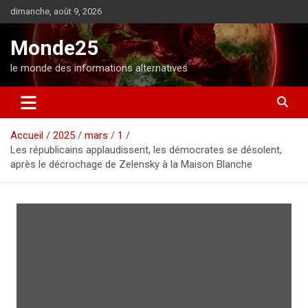
A
dimanche, août 9, 2026
l
l
Monde25
e
r
le monde des informations alternatives
a
u
c
o
Accueil
2025
mars
1
n
Les républicains applaudissent, les démocrates se désolent,
t
après le décrochage de Zelensky à la Maison Blanche
e
n
u