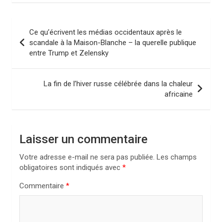
N
Ce qu’écrivent les médias occidentaux après le
a
scandale à la Maison-Blanche – la querelle publique
entre Trump et Zelensky
v
i
La fin de l’hiver russe célébrée dans la chaleur
g
africaine
a
t
i
Laisser un commentaire
o
Votre adresse e-mail ne sera pas publiée.
Les champs
n
obligatoires sont indiqués avec
*
d
Commentaire
*
e
l