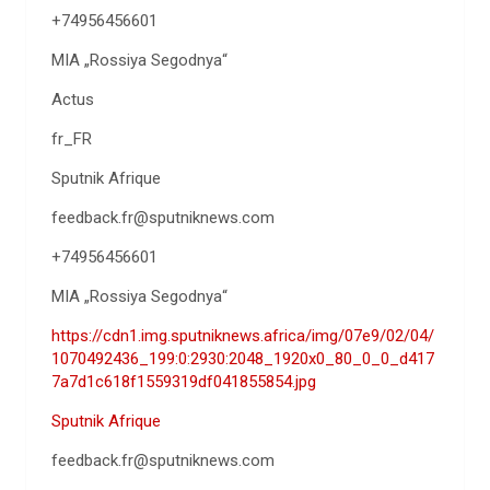
+74956456601
MIA „Rossiya Segodnya“
Actus
fr_FR
Sputnik Afrique
feedback.fr@sputniknews.com
+74956456601
MIA „Rossiya Segodnya“
https://cdn1.img.sputniknews.africa/img/07e9/02/04/
1070492436_199:0:2930:2048_1920x0_80_0_0_d417
7a7d1c618f1559319df041855854.jpg
Sputnik Afrique
feedback.fr@sputniknews.com