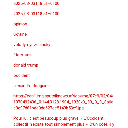
2025-03-03T18:51+0100
2025-03-03T18:51+0100
opinion
ukraine
volodymyr zelensky
états-unis
donald trump
occident
alexandre douguine
https://cdn1.img.sputniknews.africa/img/07e9/02/04/
1070492436_0:144:3128:1904_1920x0_80_0_0_8a6a
c0e97d81bde0da627ee5149b53e9.jpg
Pour lui, c’est beaucoup plus grave: « L’Occident
collectif n’existe tout simplement plus ». D’un côté, il y