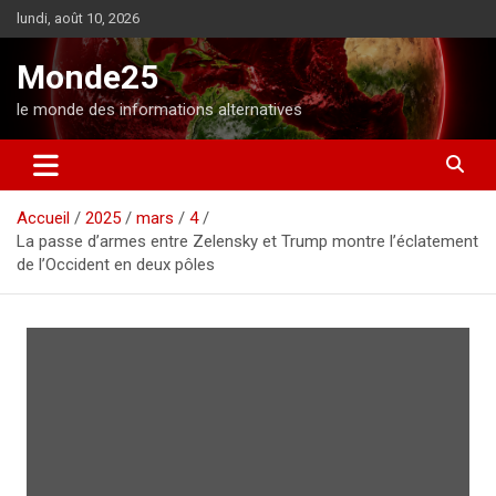
A
lundi, août 10, 2026
l
l
Monde25
e
r
le monde des informations alternatives
a
u
c
o
Accueil
2025
mars
4
n
La passe d’armes entre Zelensky et Trump montre l’éclatement
t
de l’Occident en deux pôles
e
n
u