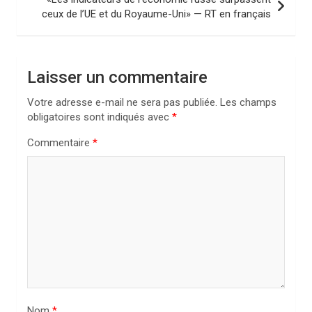
ceux de l’UE et du Royaume-Uni» — RT en français
g
a
t
Laisser un commentaire
i
Votre adresse e-mail ne sera pas publiée.
Les champs
o
obligatoires sont indiqués avec
*
n
Commentaire
*
d
e
l
’
a
r
t
i
Nom
*