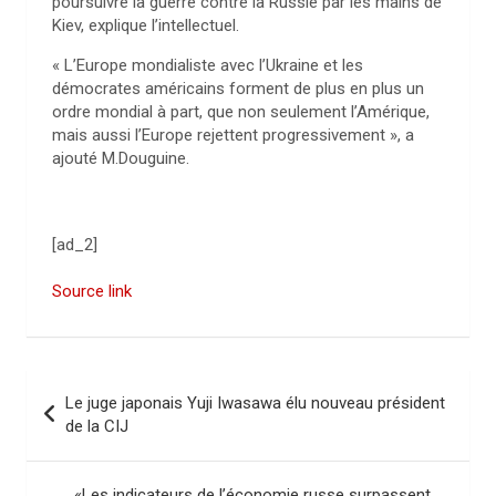
poursuivre la guerre contre la Russie par les mains de
Kiev, explique l’intellectuel.
« L’Europe mondialiste avec l’Ukraine et les
démocrates américains forment de plus en plus un
ordre mondial à part, que non seulement l’Amérique,
mais aussi l’Europe rejettent progressivement », a
ajouté M.Douguine.
[ad_2]
Source link
N
Le juge japonais Yuji Iwasawa élu nouveau président
a
de la CIJ
v
i
«Les indicateurs de l’économie russe surpassent