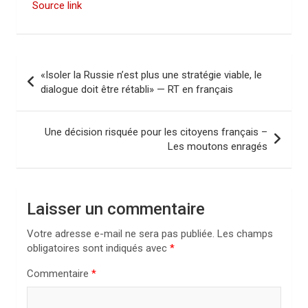
Source link
N
«Isoler la Russie n’est plus une stratégie viable, le
a
dialogue doit être rétabli» — RT en français
v
i
Une décision risquée pour les citoyens français –
Les moutons enragés
g
a
t
Laisser un commentaire
i
Votre adresse e-mail ne sera pas publiée.
Les champs
o
obligatoires sont indiqués avec
*
n
Commentaire
*
d
e