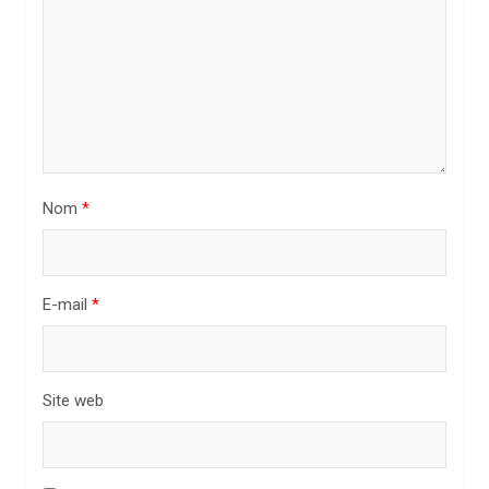
l
’
a
r
t
i
Nom
*
c
l
E-mail
*
e
Site web