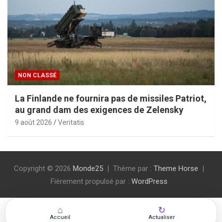
NON CLASSÉ
La Finlande ne fournira pas de missiles Patriot,
au grand dam des exigences de Zelensky
9 août 2026
Veritatis
Copyright © 2026
Monde25
Thème par :
Theme Horse
Fièrement propulsé par :
WordPress
⌂
↻
Accueil
Actualiser