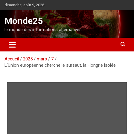
A
dimanche, août 9, 2026
l
l
Monde25
e
r
le monde des informations alternatives
a
u
c
o
Accueil
2025
mars
7
n
L’Union européenne cherche le sursaut, la Hongrie isolée
t
e
n
u