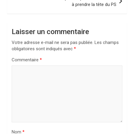
à prendre la tête du PS
g
a
t
Laisser un commentaire
i
Votre adresse e-mail ne sera pas publiée.
Les champs
o
obligatoires sont indiqués avec
*
n
Commentaire
*
d
e
l
’
a
r
t
i
Nom
*