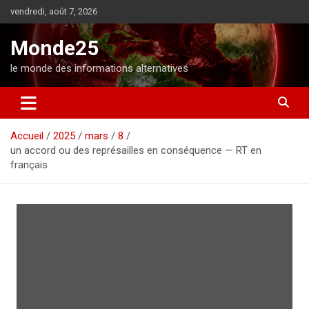
A
vendredi, août 7, 2026
l
l
Monde25
e
r
le monde des informations alternatives
a
u
c
o
Accueil
2025
mars
8
n
un accord ou des représailles en conséquence — RT en
t
français
e
n
u