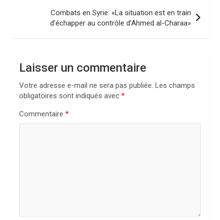
i
Combats en Syrie: «La situation est en train
d’échapper au contrôle d’Ahmed al-Charaa»
g
a
t
Laisser un commentaire
i
Votre adresse e-mail ne sera pas publiée.
Les champs
o
obligatoires sont indiqués avec
*
n
Commentaire
*
d
e
l
’
a
r
t