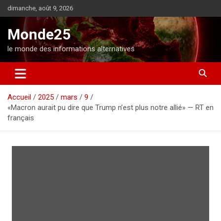
A
dimanche, août 9, 2026
l
l
Monde25
e
r
le monde des informations alternatives
a
u
c
o
Accueil
2025
mars
9
n
«Macron aurait pu dire que Trump n’est plus notre allié» — RT en
t
français
e
n
u