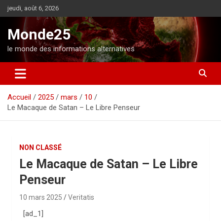
A
jeudi, août 6, 2026
l
l
Monde25
e
r
le monde des informations alternatives
a
u
c
o
Accueil
2025
mars
10
n
Le Macaque de Satan – Le Libre Penseur
t
e
n
u
NON CLASSÉ
Le Macaque de Satan – Le Libre
Penseur
10 mars 2025
Veritatis
[ad_1]