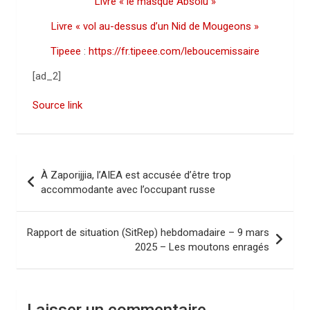
Livre « le masque Absolu »
Livre « vol au-dessus d’un Nid de Mougeons »
Tipeee
:
https://fr.tipeee.com/leboucemissaire
[ad_2]
Source link
N
À Zaporijjia, l’AIEA est accusée d’être trop
a
accommodante avec l’occupant russe
v
i
Rapport de situation (SitRep) hebdomadaire – 9 mars
2025 – Les moutons enragés
g
a
t