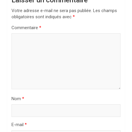
Laisser un commentaire
i
Votre adresse e-mail ne sera pas publiée.
Les champs
o
obligatoires sont indiqués avec
*
n
Commentaire
*
d
e
l
’
a
r
t
i
Nom
*
c
l
E-mail
*
e