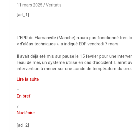
11 mars 2025
Veritatis
[ad_1]
L’
EPR
de Flamanville (Manche) n’aura pas fonctionné très l
«
d’aléas techniques
», a indiqué
EDF
vendredi 7 mars.
Il avait déjà été mis sur pause le 15 février pour une inter
l’eau de mer, un système utilisé en cas d’accident. L’arrêt a
intervention à mener sur une sonde de température du circui
Lire la suite
–
En bref
/
Nucléaire
[ad_2]