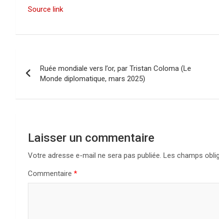
Source link
N
Ruée mondiale vers l’or, par Tristan Coloma (Le
a
Monde diplomatique, mars 2025)
v
i
g
Laisser un commentaire
a
Votre adresse e-mail ne sera pas publiée.
Les champs oblig
Commentaire
*
t
i
o