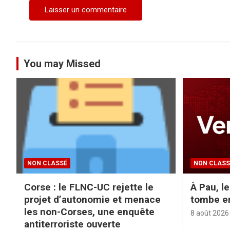
l
e
You may Missed
NON CLASSÉ
NON CLASS
Corse : le FLNC-UC rejette le
À Pau, l
projet d’autonomie et menace
tombe e
les non-Corses, une enquête
8 août 2026
antiterroriste ouverte