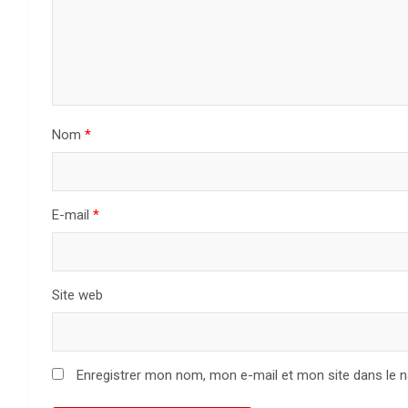
n
d
e
Nom
*
l
’
a
E-mail
*
r
t
Site web
i
c
Enregistrer mon nom, mon e-mail et mon site dans le 