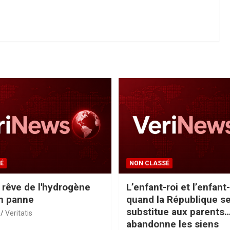
É
NON CLASSÉ
e rêve de l'hydrogène
L’enfant-roi et l’enfant-
n panne
quand la République s
substitue aux parents…
Veritatis
abandonne les siens