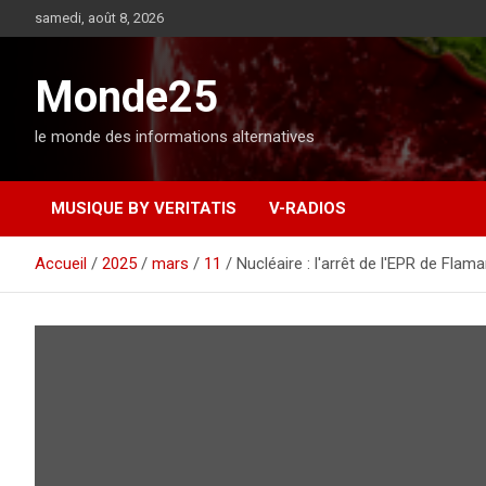
A
samedi, août 8, 2026
l
l
e
Monde25
r
a
le monde des informations alternatives
u
c
o
MUSIQUE BY VERITATIS
V-RADIOS
n
t
e
Accueil
2025
mars
11
Nucléaire : l'arrêt de l'EPR de Flam
n
u