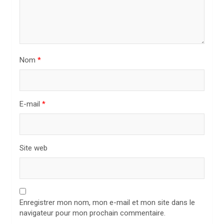
a
r
t
i
Nom
*
c
l
e
E-mail
*
Site web
Enregistrer mon nom, mon e-mail et mon site dans le
navigateur pour mon prochain commentaire.