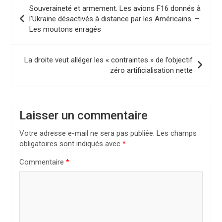
N
Souveraineté et armement. Les avions F16 donnés à
a
l’Ukraine désactivés à distance par les Américains. –
Les moutons enragés
v
i
La droite veut alléger les « contraintes » de l’objectif
g
zéro artificialisation nette
a
t
i
Laisser un commentaire
o
Votre adresse e-mail ne sera pas publiée.
Les champs
n
obligatoires sont indiqués avec
*
d
Commentaire
*
e
l
’