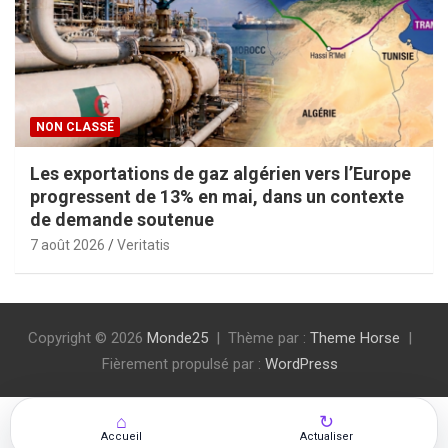
NON CLASSÉ
Les exportations de gaz algérien vers l’Europe
progressent de 13% en mai, dans un contexte
de demande soutenue
7 août 2026
Veritatis
Copyright © 2026
Monde25
Thème par :
Theme Horse
Fièrement propulsé par :
WordPress
⌂
↻
Accueil
Actualiser