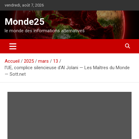
A
vendredi, août 7, 2026
l
l
Monde25
e
r
le monde des informations alternatives
a
u
c
o
Accueil
2025
mars
13
n
l’UE, complice silencieuse d’Al Jolani — Les Maîtres du Monde
t
— Sott.net
e
n
u