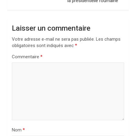
la présidentielle roumaine
g
a
t
Laisser un commentaire
i
Votre adresse e-mail ne sera pas publiée.
Les champs
o
obligatoires sont indiqués avec
*
n
Commentaire
*
d
e
l
’
a
r
t
i
Nom
*