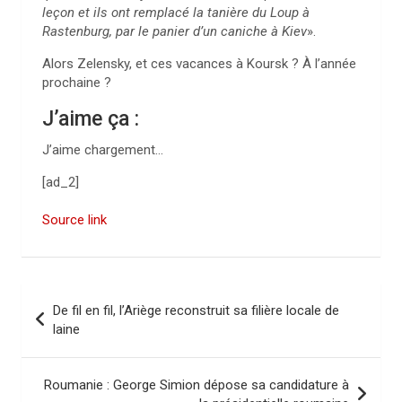
leçon et ils ont remplacé la tanière du Loup à
Rastenburg, par le panier d’un caniche à Kiev
».
Alors Zelensky, et ces vacances à Koursk ? À l’année
prochaine ?
J’aime ça :
J’aime
chargement…
[ad_2]
Source link
N
De fil en fil, l’Ariège reconstruit sa filière locale de
a
laine
v
i
Roumanie : George Simion dépose sa candidature à