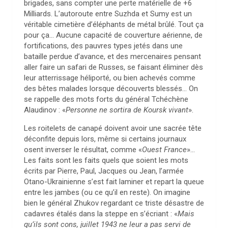
brigades, sans compter une perte matérielle de +6
Milliards. L’autoroute entre Suzhda et Sumy est un
véritable cimetière d’éléphants de métal brûlé. Tout ça
pour ça… Aucune capacité de couverture aérienne, de
fortifications, des pauvres types jetés dans une
bataille perdue d’avance, et des mercenaires pensant
aller faire un safari de Russes, se faisant éliminer dès
leur atterrissage héliporté, ou bien achevés comme
des bêtes malades lorsque découverts blessés… On
se rappelle des mots forts du général Tchéchène
Alaudinov : «
Personne ne sortira de Koursk vivant
».
Les roitelets de canapé doivent avoir une sacrée tête
déconfite depuis lors, même si certains journaux
osent inverser le résultat, comme «
Ouest France
»…
Les faits sont les faits quels que soient les mots
écrits par Pierre, Paul, Jacques ou Jean, l’armée
Otano-Ukrainienne s’est fait laminer et repart la queue
entre les jambes (ou ce qu’il en reste). On imagine
bien le général Zhukov regardant ce triste désastre de
cadavres étalés dans la steppe en s’écriant : «
Mais
qu’ils sont cons, juillet 1943 ne leur a pas servi de