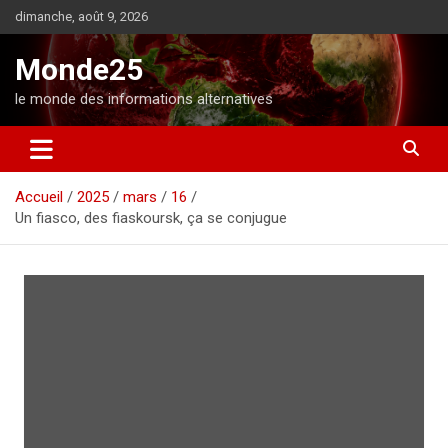
A
dimanche, août 9, 2026
l
l
Monde25
e
r
le monde des informations alternatives
a
u
c
o
Accueil
2025
mars
16
n
Un fiasco, des fiaskoursk, ça se conjugue
t
e
n
u