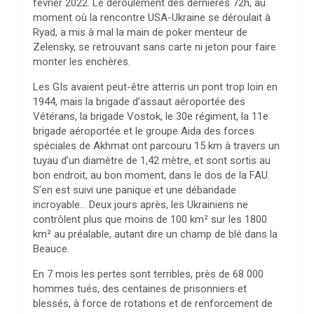
février 2022. Le déroulement des dernières 72h, au
moment où la rencontre USA-Ukraine se déroulait à
Ryad, a mis à mal la main de poker menteur de
Zelensky, se retrouvant sans carte ni jeton pour faire
monter les enchères.
Les GIs avaient peut-être atterris un pont trop loin en
1944, mais la brigade d’assaut aéroportée des
Vétérans, la brigade Vostok, le 30e régiment, la 11e
brigade aéroportée et le groupe Aida des forces
spéciales de Akhmat ont parcouru 15 km à travers un
tuyau d’un diamètre de 1,42 mètre, et sont sortis au
bon endroit, au bon moment, dans le dos de la FAU.
S’en est suivi une panique et une débandade
incroyable… Deux jours après, les Ukrainiens ne
contrôlent plus que moins de 100 km² sur les 1800
km² au préalable, autant dire un champ de blé dans la
Beauce.
En 7 mois les pertes sont terribles, près de 68 000
hommes tués, des centaines de prisonniers et
blessés, à force de rotations et de renforcement de