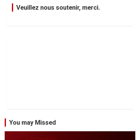
g
Veuillez nous soutenir, merci.
i
n
a
t
i
o
n
d
e
s
p
u
You may Missed
b