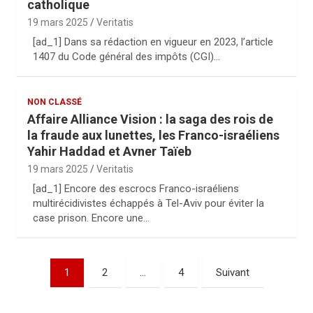
catholique
19 mars 2025
Veritatis
[ad_1] Dans sa rédaction en vigueur en 2023, l’article
1407 du Code général des impôts (CGI)…
NON CLASSÉ
Affaire Alliance Vision : la saga des rois de
la fraude aux lunettes, les Franco-israéliens
Yahir Haddad et Avner Taïeb
19 mars 2025
Veritatis
[ad_1] Encore des escrocs Franco-israéliens
multirécidivistes échappés à Tel-Aviv pour éviter la
case prison. Encore une…
P
1
2
…
4
Suivant
a