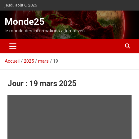
A
jeudi, août 6, 2026
l
l
Monde25
e
r
le monde des informations alternatives
a
u
c
o
Accueil
2025
mars
19
n
t
e
n
Jour :
19 mars 2025
u