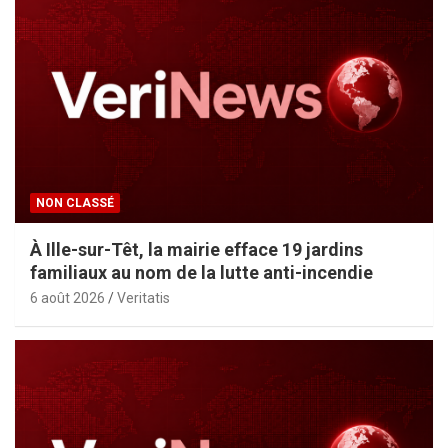
l
i
c
a
t
i
o
NON CLASSÉ
n
À Ille-sur-Têt, la mairie efface 19 jardins
s
familiaux au nom de la lutte anti-incendie
6 août 2026
Veritatis